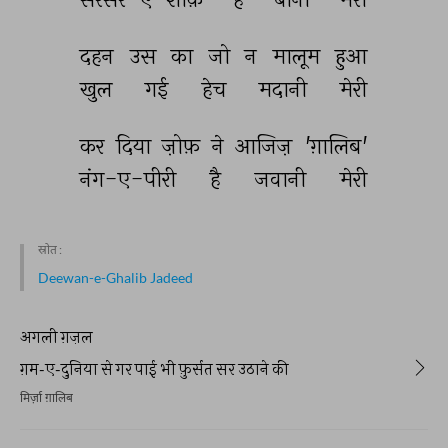
दहन 
उस 
का 
जो 
न 
मालूम 
हुआ 
खुल 
गई 
हेच 
मदानी 
मेरी 
कर 
दिया 
ज़ोफ़ 
ने 
आजिज़ 
'ग़ालिब' 
नंग-ए-पीरी 
है 
जवानी 
मेरी 
स्रोत :
Deewan-e-Ghalib Jadeed
अगली ग़ज़ल
ग़म-ए-दुनिया से गर पाई भी फ़ुर्सत सर उठाने की
मिर्ज़ा ग़ालिब