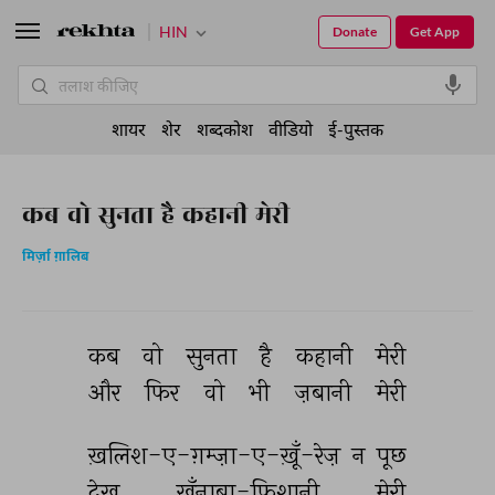
HIN
Donate
Get App
शायर
शेर
शब्दकोश
वीडियो
ई-पुस्तक
कब वो सुनता है कहानी मेरी
मिर्ज़ा ग़ालिब
कब 
वो 
सुनता 
है 
कहानी 
मेरी 
और 
फिर 
वो 
भी 
ज़बानी 
मेरी 
ख़लिश-ए-ग़म्ज़ा-ए-ख़ूँ-रेज़ 
न 
पूछ 
देख 
ख़ूँनाबा-फ़िशानी 
मेरी 