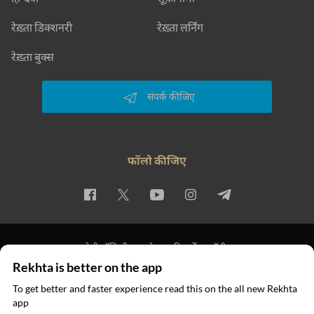
रेख़्ता डिक्शनरी
रेख़्ता लर्निंग
रेख़्ता बुक्स
संपर्क कीजिए
फॉलो कीजिए
प्राइवेसी पॉलिसी
इस्तेमाल की शर्तें
कॉपीराइट
Rekhta is better on the app
© 2026 Rekhta™ Foundation. All rights reserved.
To get better and faster experience read this on the all new Rekhta
app
ऐप में पढ़िए