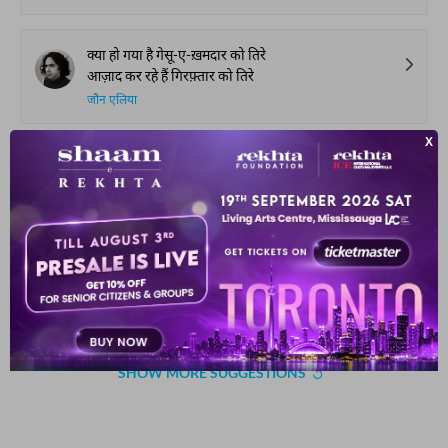
क्या हो गया है गेसू-ए-ख़मदार को तिरे
आज़ाद कर रहे हैं गिरफ़्तार को तिरे
जौन एलिया
लड़ के फिर आए डर गए शायद
बिगड़े थे कुछ सँवर गए शायद
मीर तक़ी मीर
कुछ दर्द है मुतरिबों की लय में
कुछ आग भरी हुई है नय में
मुस्तफ़ा ख़ाँ शेफ़्ता
SHOW MORE SUGGESTIONS