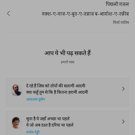
पिछली ग़ज़ल
नक़्श-ए-नाज़-ए-बुत-ए-तन्नाज़ ब-आग़ोश-ए-रक़ीब
मिर्ज़ा ग़ालिब
आप ये भी पढ़ सकते हैं
हमारी पसंद
दे रहे हैं जिस को तोपों की सलामी आदमी
क्या कहूँ तुम से कि है कितना हरामी आदमी
आफ़ताब हुसैन
सुना है ये जहाँ अच्छा था पहले
ये जो अब दश्त है दरिया था पहले
राजेश रेड्डी