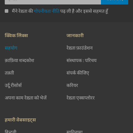
मैंने रेख़्ता की
गोपनीयता नीति
पढ़ ली है और इससे सहमत हूँ
क्विक लिंक्स
जानकारी
सहयोग
रेख़्ता फ़ाउंडेशन
क़ाफ़िया शब्दकोश
संस्थापक : परिचय
तक़्ती
संपर्क कीजिए
उर्दू रीसोर्स
करियर
अपना काम रेख़्ता को भेजें
रेख़्ता एक्सप्लोरर
हमारी वेबसाइट्स
हिन्दवी
सूफ़ीनामा