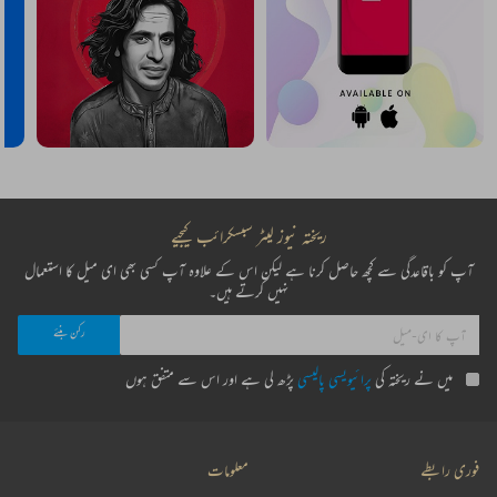
ریختہ نیوز لیٹر سبسکرائب کیجیے
آپ کو باقاعدگی سے کچھ حاصل کرنا ہے لیکن اس کے علاوہ آپ کسی بھی ای میل کا استعمال
نہیں کرتے ہیں۔
میں نے ریختہ کی
پرائیویسی پالیسی
پڑھ لی ہے اور اس سے متفق ہوں
فوری رابطے
معلومات