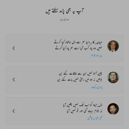
آپ یہ بھی پڑھ سکتے ہیں
ہماری پسند
میان_کار_دنیا ہم سے دل ناشاد کیا کرتے
ہمیں وہ یاد کب آیا اسے ہم یاد کیا کرتے
پیرزادہ قاسم
چین آتا نہیں ان سے ملاقات کئے بن
بولیں نہ وہ میں رہتی نہیں بات کئے بن
پروین کیف
دل_تباہ کو اب تک نہیں یقیں آیا
کہ شام بیت گئی اور تو نہیں آیا
فہیم شناس کاظمی