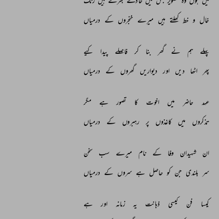
میں 
ہوں 
وہ 
تصویر 
جس 
میں 
حادثے 
بھرتے 
ہیں 
رنگ 
خال 
و 
خط 
کھلتے 
ہیں 
میرے 
خنجروں 
کے 
درمیاں 
پہلے 
ہم 
نے 
گھر 
بنا 
کر 
فاصلے 
پیدا 
کیے 
پھر 
اٹھا 
دیں 
اور 
دیواریں 
گھروں 
کے 
درمیاں 
عہد 
حاضر 
میں 
اخوت 
کا 
تصور 
ہے 
مگر 
تذکروں 
میں 
کاغذوں 
پر 
رہبروں 
کے 
درمیاں 
ان 
شہیدان 
وفا 
کے 
نام 
میرے 
سب 
سخن 
سر 
بلندی 
جن 
کو 
حاصل 
ہے 
سروں 
کے 
درمیاں 
کیسا 
فن 
کیسی 
ذہانت 
یہ 
زمانہ 
اور 
ہے 