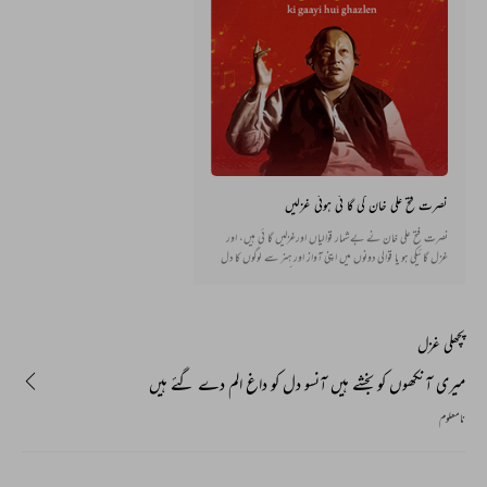
نصرت فتح علی خان کی گا ئی ہوئی غزلیں
نصرت فتح علی خان نے بےشمار قوالیاں اورغزلیں گا ئی ہیں، اور
غزل گائیکی ہو یا قوالی دونوں میں اپنی آواز اور ہنر سے لوگوں کا دل
جیتا ہے۔ اس انتخاب میں کچھ ایسی غزلیں پیش کی جا رہی ہیں جنہیں
نصرت صاحب کی آواز نے زندہ کر دیا ہے۔ پڑھئے اور سر دھنیے ۔
پچھلی غزل
میری آنکھوں کو بخشے ہیں آنسو دل کو داغ الم دے گئے ہیں
نامعلوم