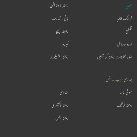
عطیہ
ریختہ فاؤنڈیشن
فرہنگ قافیہ
بانی : تعارف
تقطیع
رابطہ کیجیے
اردو وسائل
کیریئر
اپنی تخلیقات ریختہ کو بھیجیں
ریختہ ایکسپلورر
ہماری ویب سائٹس
صوفی نامہ
ہندوی
ریختہ لرننگ
ریختہ ڈکشنری
ریختہ بکس