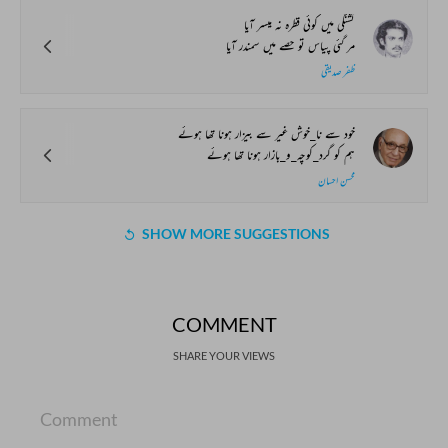
تشنگی میں کوئی قطرہ نہ میسر آیا
مر گئی پیاس تو حصے میں سمندر آیا
ظفر صدیقی
خود سے نا_خوش غیر سے بیزار ہونا تھا ہوئے
ہم کو گرد_کوچہ_و_بازار ہونا تھا ہوئے
محسن احسان
SHOW MORE SUGGESTIONS
COMMENT
SHARE YOUR VIEWS
Comment