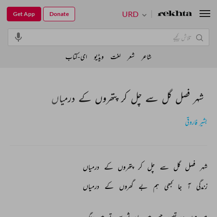
URD
Get App
Donate
شاعر
شعر
لغت
ویڈیو
ای-کتاب
شہر فصل گل سے چل کر پتھروں کے درمیاں
بشیر فاروقی
شہر 
فصل 
گل 
سے 
چل 
کر 
پتھروں 
کے 
درمیاں 
زندگی 
آ 
جا 
کبھی 
ہم 
بے 
گھروں 
کے 
درمیاں 