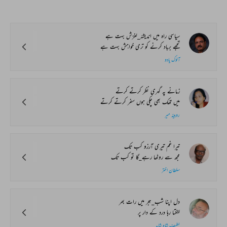
سیاسی راہ میں اندیشۂ_لغزش بہت ہے
تجھے برباد کرنے کو تری خواہش بہت ہے
آلوک یادو
زمانے پہ گہری نظر کرتے کرتے
میں تھک بھی چکی ہوں سفر کرتے کرتے
روبینہ میر
تیرا غم تیری آرزو کب تک
مجھ سے روٹھا رہے_گا تو کب تک
سلطان اختر
دل اپنا شب_ہجر میں رات بھر
لٹکتا رہا درد کے دار پر
لطیف شاہ شاہد