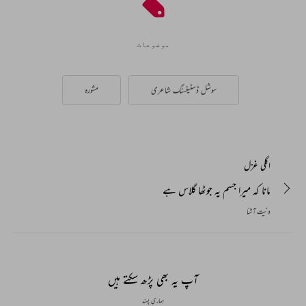
موضوعات
سوشل ڈسٹینسنگ شاعری
مشورہ
اگلی غزل
مانا کہ میرا جسم یہ جوٹھا گلاس ہے
ونیت آشنا
آپ یہ بھی پڑھ سکتے ہیں
ہماری پسند