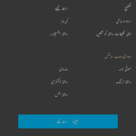
تقطیع
رابطہ کیجیے
اردو وسائل
کیریئر
اپنی تخلیقات ریختہ کو بھیجیں
ریختہ ایکسپلورر
ہماری ویب سائٹس
صوفی نامہ
ہندوی
ریختہ لرننگ
ریختہ ڈکشنری
ریختہ بکس
رابطہ کیجیے