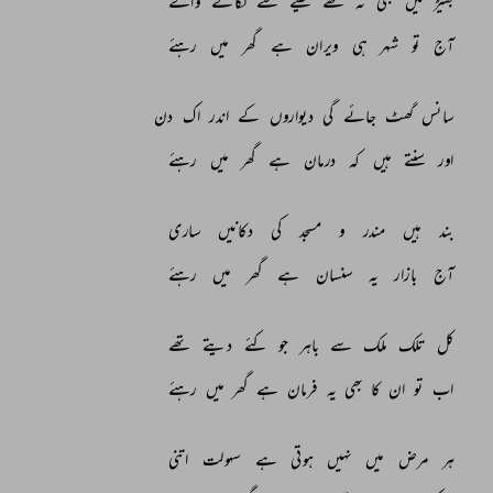
بھیڑ 
میں 
بھی 
نہ 
تھے 
سینے 
سے 
لگانے 
والے 
آج 
تو 
شہر 
ہی 
ویران 
ہے 
گھر 
میں 
رہئے 
سانس 
گھٹ 
جائے 
گی 
دیواروں 
کے 
اندر 
اک 
دن 
اور 
سنتے 
ہیں 
کہ 
درمان 
ہے 
گھر 
میں 
رہئے 
بند 
ہیں 
مندر 
و 
مسجد 
کی 
دکانیں 
ساری 
آج 
بازار 
یہ 
سنسان 
ہے 
گھر 
میں 
رہئے 
کل 
تلک 
ملک 
سے 
باہر 
جو 
کئے 
دیتے 
تھے 
اب 
تو 
ان 
کا 
بھی 
یہ 
فرمان 
ہے 
گھر 
میں 
رہئے 
ہر 
مرض 
میں 
نہیں 
ہوتی 
ہے 
سہولت 
اتنی 