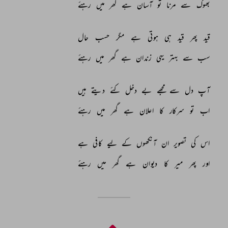
بھوک 
سے 
مرنا 
تو 
آسان 
ہے 
گھر 
میں 
رہئے 
قید 
پھر 
قید 
ہی 
ہوتی 
ہے 
مگر 
حسب 
حال 
سب 
سے 
بہتر 
یہی 
زندان 
ہے 
گھر 
میں 
رہئے 
آپ 
دل 
سے 
مجھے 
بے 
دخل 
کئے 
دیتے 
ہیں 
اب 
تو 
سرکار 
کا 
اعلان 
ہے 
گھر 
میں 
رہئے 
اس 
کی 
تصویر 
ان 
آنکھوں 
کے 
لیے 
کافی 
ہے 
اور 
پھر 
میر 
کا 
دیوان 
ہے 
گھر 
میں 
رہئے 