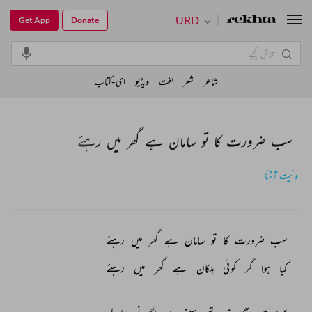
URD
Get App
Donate
شاعر
شعر
لغت
ویڈیو
ای-کتاب
سب ضرورت کا تو سامان ہے گھر میں رہئے
ونیت آشنا
سب 
ضرورت 
کا 
تو 
سامان 
ہے 
گھر 
میں 
رہئے 
کیا 
ہوا 
گر 
کوئی 
ہلکان 
ہے 
گھر 
میں 
رہئے 