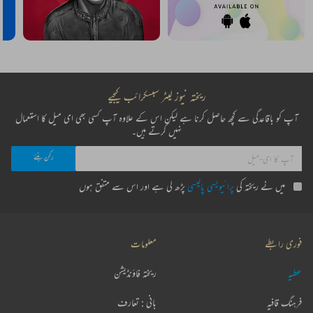
ریختہ نیوز لیٹر سبسکرائب کیجیے
آپ کو باقاعدگی سے کچھ حاصل کرنا ہے لیکن اس کے علاوہ آپ کسی بھی ای میل کا استعمال
نہیں کرتے ہیں۔
میں نے ریختہ کی
پرائیویسی پالیسی
پڑھ لی ہے اور اس سے متفق ہوں
فوری رابطے
معلومات
عطیہ
ریختہ فاؤنڈیشن
فرہنگ قافیہ
بانی : تعارف