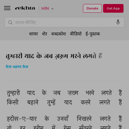
HIN
Donate
Get App
शायर
शेर
शब्दकोश
वीडियो
ई-पुस्तक
तुम्हारी याद के जब ज़ख़्म भरने लगते हैं
फ़ैज़ अहमद फ़ैज़
तुम्हारी 
याद 
के 
जब 
ज़ख़्म 
भरने 
लगते 
हैं 
किसी 
बहाने 
तुम्हें 
याद 
करने 
लगते 
हैं 
हदीस-ए-यार 
के 
उनवाँ 
निखरने 
लगते 
हैं 
तो 
हर 
हरीम 
में 
गेसू 
सँवरने 
लगते 
हैं 