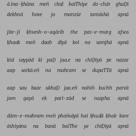
ā.īna-ḳhāna 
meñ 
chal 
baiThiye 
do-chār 
ghaḌī 
dekhnā 
hove 
jo 
manzūr 
tamāshā 
apnā 
jīte-jī 
ḳhvesh-o-aqārib 
the 
pas-e-marg 
afsos 
ḳhaak 
meñ 
daab 
diyā 
koī 
na 
samjhā 
apnā 
kisī 
sayyād 
kī 
paḌ 
jaa.e 
na 
chiḌiyā 
pe 
nazar 
aap 
sarkā.eñ 
na 
mahram 
se 
dupaTTā 
apnā 
aap 
sau 
baar 
ukhaḌ 
jaa.eñ 
nahīñ 
kuchh 
parvā 
jam 
gayā 
ek 
parī-zād 
se 
naqsha 
apnā 
dām-e-mahram 
meñ 
phañsāyā 
hai 
ḳhudā 
ḳhair 
kare 
āshiyāna 
na 
banā 
baiThe 
ye 
chiḌiyā 
apnā 