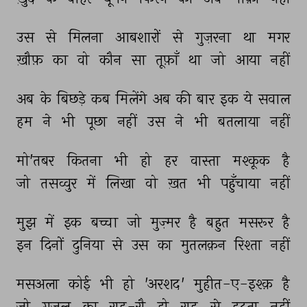
उस 
से 
मिलना 
आबशारों 
से 
गुज़रना 
था 
मगर 
ख़ौफ़ 
का 
वो 
कौन 
सा 
तूफ़ाँ 
था 
जो 
आया 
नहीं 
अब 
के 
बिछड़े 
कब 
मिलेंगे 
अब 
की 
बार 
इक 
ये 
सवाल 
हम 
ने 
भी 
पूछा 
नहीं 
उस 
ने 
भी 
बतलाया 
नहीं 
मो'तबर 
कितना 
भी 
हो 
हर 
वास्ता 
मश्कूक 
है 
जो 
तसव्वुर 
में 
लिखा 
वो 
ख़त 
भी 
पहुँचाया 
नहीं 
मुझ 
में 
इक 
बच्चा 
जो 
मुज़्मर 
है 
बहुत 
मसरूर 
है 
इन 
दिनों 
दुनिया 
से 
उस 
का 
मुतलक़न 
रिश्ता 
नहीं 
मसअला 
कोई 
भी 
हो 
'अरशद' 
मुहीत-ए-इश्क़ 
है 
जो 
ग़ज़ल 
का 
राह-रौ 
हो 
राह 
से 
हटता 
नहीं 