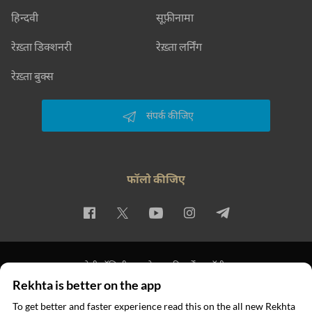
हिन्दवी
सूफ़ीनामा
रेख़्ता डिक्शनरी
रेख़्ता लर्निंग
रेख़्ता बुक्स
संपर्क कीजिए
फॉलो कीजिए
प्राइवेसी पॉलिसी
इस्तेमाल की शर्तें
कॉपीराइट
Rekhta is better on the app
© 2026 Rekhta™ Foundation. All rights reserved.
To get better and faster experience read this on the all new Rekhta