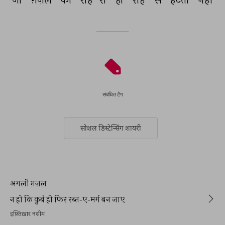
संबंधित टैग
सोशल डिस्टेन्सिंग शायरी
अगली ग़ज़ल
न हो कि क़ुर्ब ही फिर रब्त-ए-मर्ग बन जाए
इफ़्तिख़ार नसीम