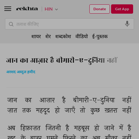
HIN
Donate
Get App
शायर
शेर
शब्दकोश
वीडियो
ई-पुस्तक
जान का आज़ार है बीमारी-ए-दुनिया नहीं
अरशद अब्दुल हमीद
जान 
का 
आज़ार 
है 
बीमारी-ए-दुनिया 
नहीं 
ज़ात 
तक 
महदूद 
हो 
जाएँ 
तो 
कुछ 
ख़तरा 
नहीं 
अब 
हिफ़ाज़त 
जितनी 
है 
महबूस 
हो 
जाने 
में 
है 
ख़ुद 
के 
बाहर 
घूमने 
फिरने 
का 
अब 
मौक़ा 
नहीं 