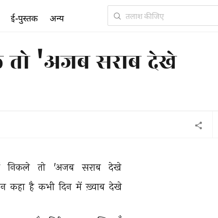
ई-पुस्तक
अन्य
कले तो 'अजब सराब देखे
ं 
निकले 
तो 
'अजब 
सराब 
देखे 
िन 
कहा 
है 
कभी 
दिन 
में 
ख़्वाब 
देखे 