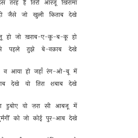
इस 
तरह 
है 
तिरी 
आरज़ू 
ख़िरामाँ 
ो 
जैसे 
जो 
खुली 
किताब 
देखे 
ू 
हो 
जो 
ख़राब-ए-कू-ब-कू 
हो 
े 
पहले 
तुझे 
बे-नक़ाब 
देखे 
 
न 
आया 
हो 
जहाँ 
रंग-ओ-बू 
में 
ाब 
देखे 
वो 
तिरा 
शबाब 
देखे 
ा 
डुबोए 
वो 
ज़रा 
सी 
आबजू 
में 
्मगीं 
को 
जो 
कोई 
पुर-आब 
देखे 