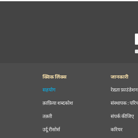
क्विक लिंक्स
जानकारी
सहयोग
रेख़्ता फ़ाउंडेशन
क़ाफ़िया शब्दकोश
संस्थापक : परि
तक़्ती
संपर्क कीजिए
उर्दू रीसोर्स
करियर