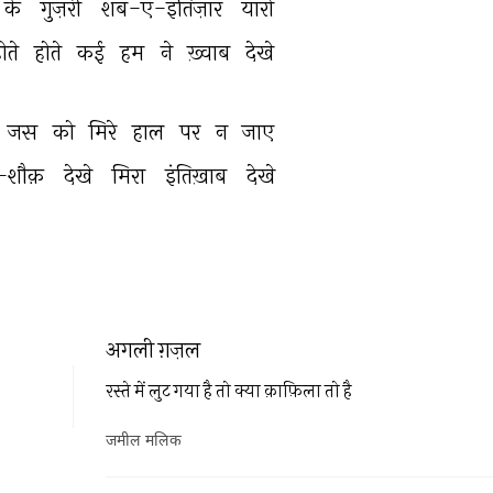
के 
गुज़री 
शब-ए-इंतिज़ार 
यारो 
ोते 
होते 
कई 
हम 
ने 
ख़्वाब 
देखे 
जस 
को 
मिरे 
हाल 
पर 
न 
जाए 
-शौक़ 
देखे 
मिरा 
इंतिख़ाब 
देखे 
अगली ग़ज़ल
रस्ते में लुट गया है तो क्या क़ाफ़िला तो है
जमील मलिक