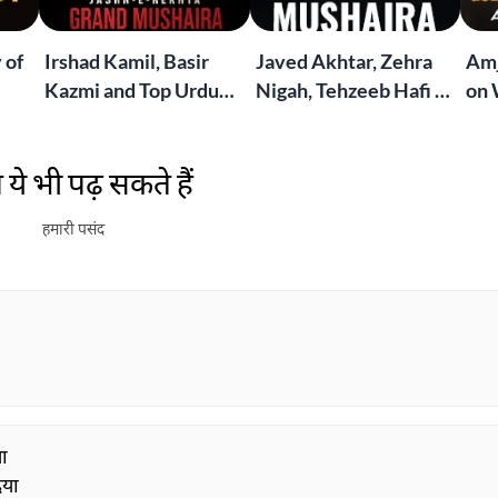
 of
Irshad Kamil, Basir
Javed Akhtar, Zehra
Amj
Kazmi and Top Urdu
Nigah, Tehzeeb Hafi &
on 
to
Poets Live at the
More | Live at the
Lif
Jashn-e-Rekhta
Dubai Grand Mushaira
Rub
ये भी पढ़ सकते हैं
London Grand
Mushaira
हमारी पसंद
या
िया