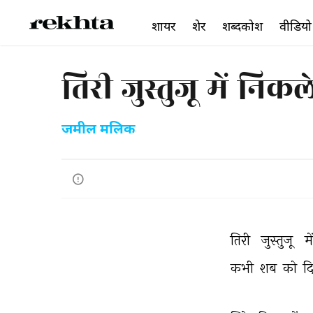
शायर
शेर
शब्दकोश
वीडियो
तिरी जुस्तुजू में नि
जमील मलिक
तिरी 
जुस्तुजू 
मे
कभी 
शब 
को 
द