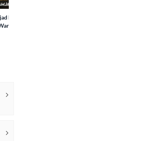
Special
ad Islaam Amjad
Waris, Poetry and a
e in Words | Rekhta
aru