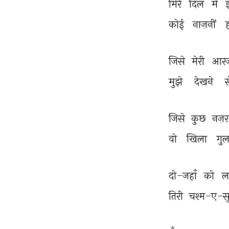
मिरे 
दिल 
में 
कोई 
नाज़नीं 
ह
जिसे 
मेरी 
आरज़
मुझे 
देखने 
स
जिसे 
कुछ 
नज़र
वो 
खिला 
गुल
दो-जहाँ 
को 
ल
तिरी 
चश्म-ए-सुर