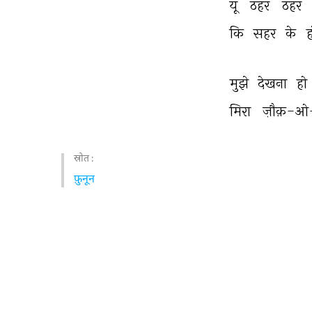
यूँ 
ठहर 
ठहर 
कि 
सहर 
के 
ह
मुझे 
देखना 
हो 
मिरा 
ज़ौक़-ओ
स्रोत :
फ़ुनून