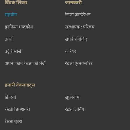
क्विक लिंक्स
जानकारी
सहयोग
रेख़्ता फ़ाउंडेशन
क़ाफ़िया शब्दकोश
संस्थापक : परिचय
तक़्ती
संपर्क कीजिए
उर्दू रीसोर्स
करियर
अपना काम रेख़्ता को भेजें
रेख़्ता एक्सप्लोरर
हमारी वेबसाइट्स
हिन्दवी
सूफ़ीनामा
रेख़्ता डिक्शनरी
रेख़्ता लर्निंग
रेख़्ता बुक्स