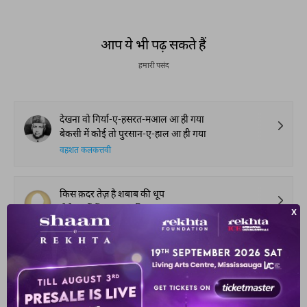
आप ये भी पढ़ सकते हैं
हमारी पसंद
देखना वो गिर्या-ए-हसरत-मआल आ ही गया
बेकसी में कोई तो पुरसान-ए-हाल आ ही गया
वहशत कलकत्तवी
किस क़दर तेज़ है शबाब की धूप
जैसे भादों में आफ़्ताब की धूप
मलिका आफ़ाक़ ज़मानी बेगम
जीने देगा भी हमें ऐ दिल जिएँ भी या न हम
क्या कहें अब तुझ को हम तुझ को कहें अब क्या न हम
नातिक़ गुलावठी