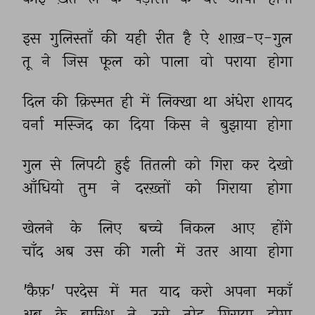
इस 
गुलिस्ताँ 
की 
यही 
रीत 
है 
ऐ 
शाख़-ए-गुल 
तू 
ने 
जिस 
फूल 
को 
पाला 
वो 
पराया 
होगा 
दिल 
की 
क़िस्मत 
ही 
में 
लिक्खा 
था 
अंधेरा 
शायद 
वर्ना 
मस्जिद 
का 
दिया 
किस 
ने 
बुझाया 
होगा 
गुल 
से 
लिपटी 
हुई 
तितली 
को 
गिरा 
कर 
देखो 
आँधियो 
तुम 
ने 
दरख़्तों 
को 
गिराया 
होगा 
खेलने 
के 
लिए 
बच्चे 
निकल 
आए 
होंगे 
चाँद 
अब 
उस 
की 
गली 
में 
उतर 
आया 
होगा 
'कैफ़' 
परदेस 
में 
मत 
याद 
करो 
अपना 
मकाँ 
अब 
के 
बारिश 
ने 
उसे 
तोड़ 
गिराया 
होगा 