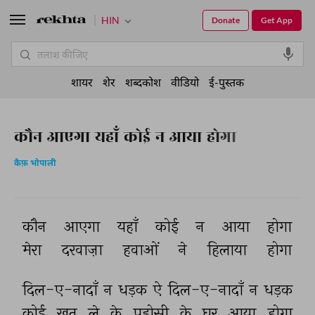
HIN
Donate
Get App
शायर
शेर
शब्दकोश
वीडियो
ई-पुस्तक
कौन आएगा यहाँ कोई न आया होगा
कैफ़ भोपाली
कौन 
आएगा 
यहाँ 
कोई 
न 
आया 
होगा 
मेरा 
दरवाज़ा 
हवाओं 
ने 
हिलाया 
होगा 
दिल-ए-नादाँ 
न 
धड़क 
ऐ 
दिल-ए-नादाँ 
न 
धड़क 
कोई 
ख़त 
ले 
के 
पड़ोसी 
के 
घर 
आया 
होगा 