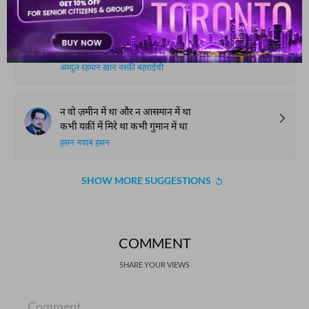
काश समझते अहल-ए-ज़माना
क्या है हक़ीक़त क्या है फ़साना
अब्दुल रहमान ख़ान वस्फ़ी बहराईची
न वो ज़मीन में था और न आसमान में था
कभी यक़ीं में मिरे था कभी गुमान में था
हसन नवाब हसन
SHOW MORE SUGGESTIONS
COMMENT
SHARE YOUR VIEWS
Comment