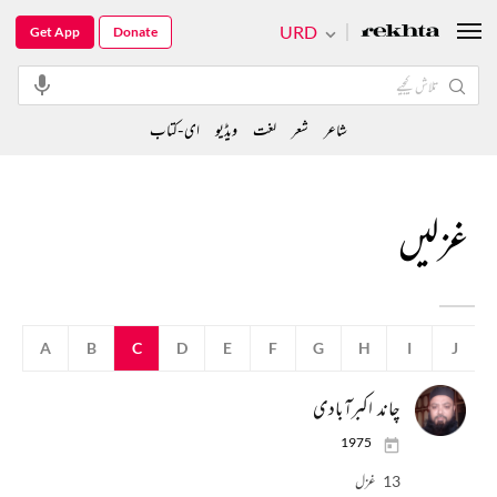
URD
Get App
Donate
شاعر
شعر
لغت
ویڈیو
ای-کتاب
غزلیں
A
B
C
D
E
F
G
H
I
J
چاند اکبرآبادی
1975
13 غزل