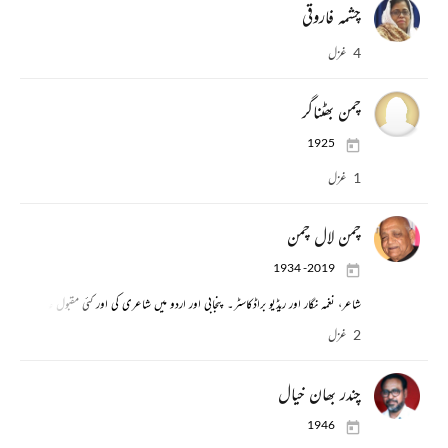
چشمہ فاروقی
4 غزل
چمن بھٹناگر
1925
1 غزل
چمن لال چمن
1934 -2019
شاعر، نغمہ نگار اور ریڈیو براڈکاسٹر۔ پنجابی اور اردو میں شاعری کی اور کئی مقبول عام گیت لکھ
2 غزل
چندر بھان خیال
1946