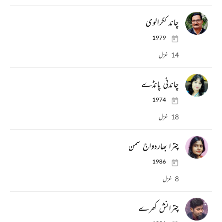
چاند ککرالوی
1979
14 غزل
چاندنی پانڈے
1974
18 غزل
چترا بھاردواج سمن
1986
8 غزل
چترانش کھرے