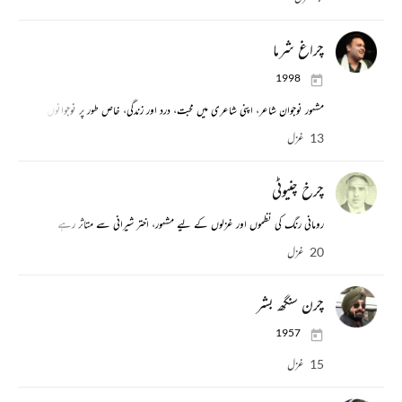
چراغ شرما
1998
مشہور نوجوان شاعر، اپنی شاعری میں محبت، درد اور زندگی، خاص طور پر نوجوانوں کے جذب
13 غزل
چرخ چنیوٹی
رومانی رنگ کی نظموں اور غزلوں کے لیے مشہور، اختر شیرانی سے متاثر رہے
20 غزل
چرن سنگھ بشر
1957
15 غزل