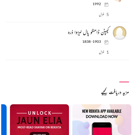
1992
5 غزل
کیپٹن ڈامنگو پال لیزوا ذرہ
1838 -1903
1 غزل
مزید دریافت کیجیے