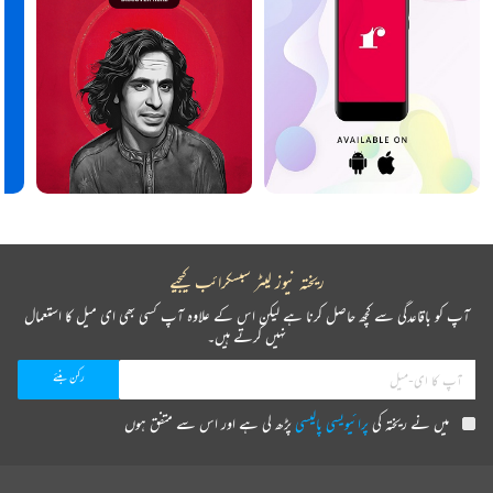
ریختہ نیوز لیٹر سبسکرائب کیجیے
آپ کو باقاعدگی سے کچھ حاصل کرنا ہے لیکن اس کے علاوہ آپ کسی بھی ای میل کا استعمال
نہیں کرتے ہیں۔
میں نے ریختہ کی
پرائیویسی پالیسی
پڑھ لی ہے اور اس سے متفق ہوں