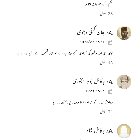
نظم کے معروف شاعر
26 غزل
چندر بھان کیفی دہلوی
1878/79 -1941
قومی، ملی اور وطن کی آزادی کے جذبے سے سرشار نظموں کے لیے جانے جاتے ہیں۔ لمب
13 غزل
چندر پرکاش جوہر بجنوری
1923 -1995
روایتی انداز کے شاعر، مشاعروں میں مقبول رہے
21 غزل
چندر پرکاش شاد