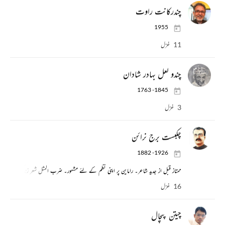
چندرکانت راوت
1955
11 غزل
چندو لعل بہادر شادان
1763 -1845
3 غزل
چکبست برج نرائن
1882 -1926
ممتاز قبل از جدید شاعر۔ راماین پر اپنی نظم کے لئے مشہور۔ ضرب المثل شعر زندگی کیا ہے ع
16 غزل
چیتن پںچال