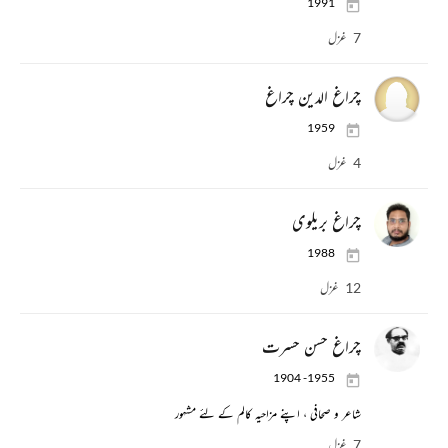
1991
7 غزل
چراغ الدین چراغ
1959
4 غزل
چراغ بریلوی
1988
12 غزل
چراغ حسن حسرت
1904 -1955
شاعر و صحافی ، اپنے مزاحیہ کالم کے لئے مشہور
7 غزل