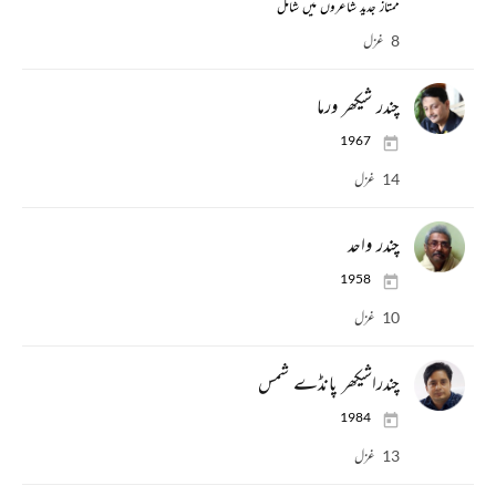
ممتاز جدید شاعروں میں شامل
8 غزل
چندر شیکھر ورما
1967
14 غزل
چندر واحد
1958
10 غزل
چندراشیکھر پانڈے شمس
1984
13 غزل