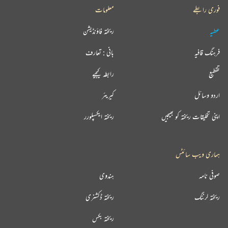
فوری رابطے
معلومات
عطیہ
ریختہ فاؤنڈیشن
فرہنگ قافیہ
بانی : تعارف
تقطیع
رابطہ کیجیے
اردو وسائل
کیریئر
اپنی تخلیقات ریختہ کو بھیجیں
ریختہ ایکسپلورر
ہماری ویب سائٹس
صوفی نامہ
ہندوی
ریختہ لرننگ
ریختہ ڈکشنری
ریختہ بکس