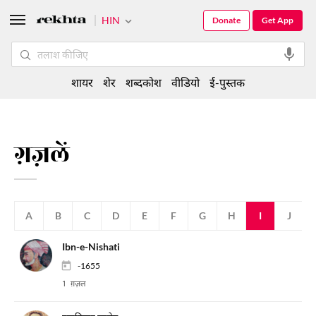
HIN
Donate
Get App
शायर
शेर
शब्दकोश
वीडियो
ई-पुस्तक
ग़ज़लें
A
B
C
D
E
F
G
H
I
J
Ibn-e-Nishati
-1655
1 ग़ज़ल