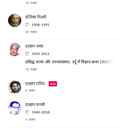
19 ग़ज़ल
इज्तिबा रिज़वी
1908 -1991
33 ग़ज़ल
इज़हार असर
1929 -2011
प्रसिद्ध शायर और उपन्यासकार, उर्दू में विज्ञान-कथा (साइंस फ़िक्शन) ले
10 ग़ज़ल
इज़हार राशिद
new
6 ग़ज़ल
इज़हार वारसी
1940 -2018
9 ग़ज़ल