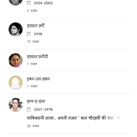
1924 -2002
3 ग़ज़ल
इफ़्फ़त ज़र्रीं
1958
15 ग़ज़ल
इफ़्फ़त फ़रीदी
1 ग़ज़ल
इबन-उल-हसन
1 ग़ज़ल
इब्न-ए-इंशा
1927 -1978
पाकिस्तानी शायर , अपनी ग़ज़ल ' कल चौदहवीं की रात ' थी , के लिए प्
30 ग़ज़ल