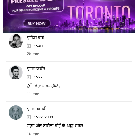
4 ग़ज़ल
इन्द्र जीत निर्दोश
5 ग़ज़ल
इन्दिरा वर्मा
1940
20 ग़ज़ल
इनाम कबीर
1997
پاکستانی اردو شاعر اور محقق
11 ग़ज़ल
इनाम थानवी
1922 -2008
नज़्म और तारीख़-गोई के अह्म शायर
16 ग़ज़ल