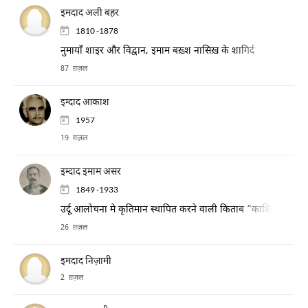
इमदाद अली बहर
1810 -1878
नुमायाँ शाइर और विद्वान, इमाम बख़्श नासिख़ के शागिर्द
87 ग़ज़ल
इम्दाद आकाश
1957
19 ग़ज़ल
इम्दाद इमाम असर
1849 -1933
उर्दू आलोचना मे कृतिमान स्थापित करने वाली किताब “काशिफ़-अल-हक़ा
26 ग़ज़ल
इमदाद निज़ामी
2 ग़ज़ल