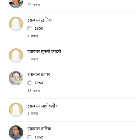
20 ग़ज़ल
इक़बाल ख़लिश
1950
4 ग़ज़ल
इक़बाल ख़ुसरो क़ादरी
5 ग़ज़ल
इक़बाल ख़ावर
1964
15 ग़ज़ल
इक़बाल जहाँ क़दीर
9 ग़ज़ल
इक़बाल तारिक़
1962