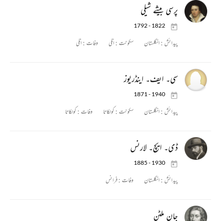
پرسی بیشے شیلی
1792 - 1822
پیدائش :
انگلستان
سکونت :
اٹلی
وفات :
اٹلی
سی۔ ایف۔ اینڈریوز
1871 - 1940
پیدائش :
انگلستان
سکونت :
کولکاتا
وفات :
کولکاتا
ڈی۔ ایچ۔ لارنس
1885 - 1930
پیدائش :
انگلستان
وفات :
فرانس
جان ملٹن