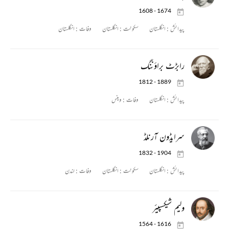
1608 - 1674
پیدائش :
انگلستان
سکونت :
انگلستان
وفات :
انگلستان
رابڑٹ براؤننگ
1812 - 1889
پیدائش :
انگلستان
وفات :
وینس
سرایڈون آرنلڈ
1832 - 1904
پیدائش :
انگلستان
سکونت :
انگلستان
وفات :
لندن
ولیم شیکسپیئر
1564 - 1616