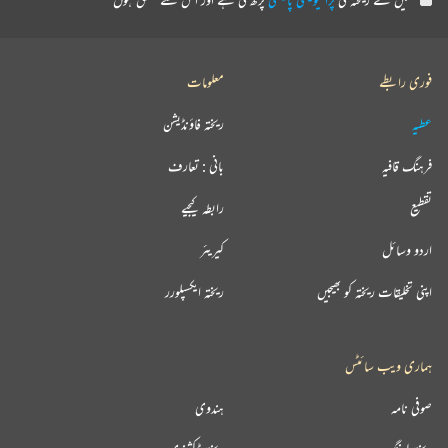
فوری رابطے
معلومات
عطیہ
ریختہ فاؤنڈیشن
فرہنگ قافیہ
بانی : تعارف
تقطیع
رابطہ کیجیے
اردو وسائل
کیریئر
اپنی تخلیقات ریختہ کو بھیجیں
ریختہ ایکسپلورر
ہماری ویب سائٹس
صوفی نامہ
ہندوی