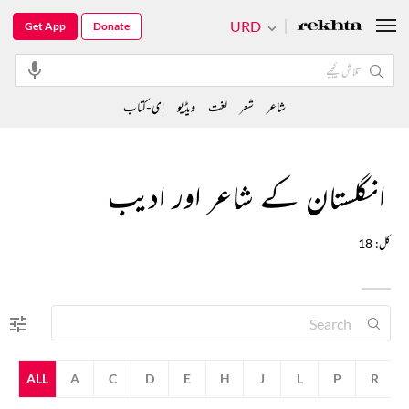
URD
Get App
Donate
شاعر
شعر
لغت
ویڈیو
ای-کتاب
انگلستان کے شاعر اور ادیب
کل: 18
ALL
A
C
D
E
H
J
L
P
R