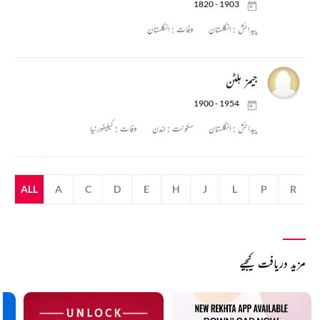
1820 - 1903
پیدائش :
انگلستان
وفات :
انگلستان
جیمز ہلٹن
1900 - 1954
پیدائش :
انگلستان
سکونت :
لندن
وفات :
کیلیفورنیا
ALL
A
C
D
E
H
J
L
P
R
مزید دریافت کیجیے