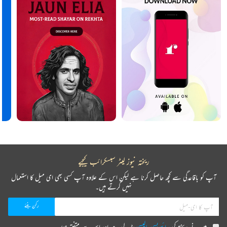
ریختہ نیوز لیٹر سبسکرائب کیجیے
آپ کو باقاعدگی سے کچھ حاصل کرنا ہے لیکن اس کے علاوہ آپ کسی بھی ای میل کا استعمال
نہیں کرتے ہیں۔
میں نے ریختہ کی
پرائیویسی پالیسی
پڑھ لی ہے اور اس سے متفق ہوں