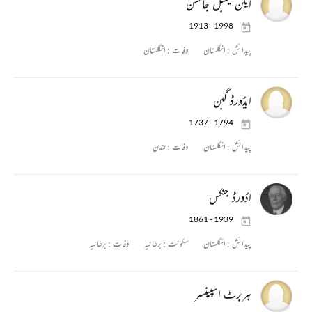
ایلن کیمبل جانسن
1913 - 1998
پیدائش :
انگلستان
وفات :
انگلستان
ایڈورڈ گبن
1737 - 1794
پیدائش :
انگلستان
وفات :
لندن
اڈورڈ جنکس
1861 - 1939
پیدائش :
انگلستان
سکونت :
برطانیہ
وفات :
برطانیہ
ہربرٹ اسپینسر