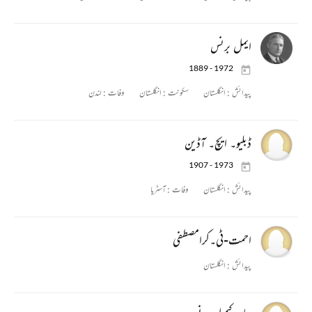
ایمل برنس
1889 - 1972
پیدائش :
انگلستان
سکونت :
انگلستان
وفات :
لندن
ڈبلیو۔ ایچ۔ آڈین
1907 - 1973
پیدائش :
انگلستان
وفات :
آسٹریا
احمت-ٹی۔کرامصطفی
پیدائش :
انگلستان