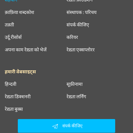
क़ाफ़िया शब्दकोश
संस्थापक : परिचय
तक़्ती
संपर्क कीजिए
उर्दू रीसोर्स
करियर
अपना काम रेख़्ता को भेजें
रेख़्ता एक्सप्लोरर
हमारी वेबसाइट्स
हिन्दवी
सूफ़ीनामा
रेख़्ता डिक्शनरी
रेख़्ता लर्निंग
रेख़्ता बुक्स
संपर्क कीजिए