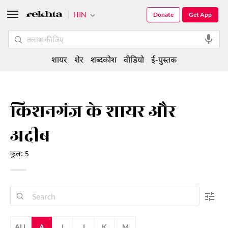
HIN
Donate
Get App
शायर
शेर
शब्दकोश
वीडियो
ई-पुस्तक
किशनगंज के शायर और
अदीब
कुल: 5
ALL
A
I
J
K
M