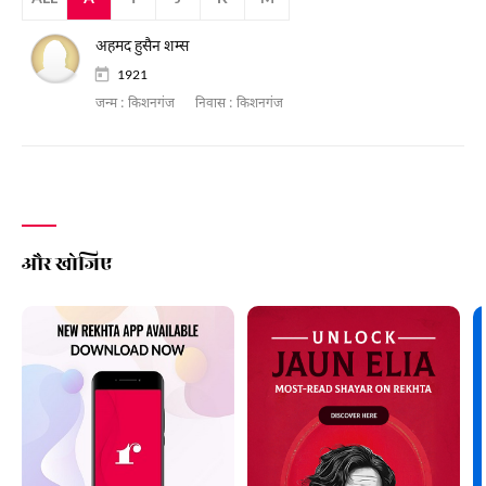
अहमद हुसैन शम्स
1921
जन्म :
किशनगंज
निवास :
किशनगंज
और खोजिए