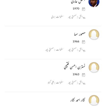
بسمل عارفی
1970
پیدائش :
سمستی پور
سکونت :
دلی
مصور سما
1966
پیدائش :
سمستی پور
سکونت :
سمستی پور
نسترن احسن فتیحی
1963
پیدائش :
سمستی پور
سکونت :
علی گڑہ
نثار احمد نثار