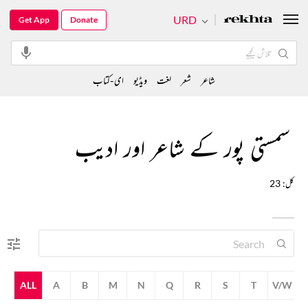
URD
Get App
Donate
شاعر
شعر
لغت
ویڈیو
ای-کتاب
سمستی پور کے شاعر اور ادیب
کل: 23
ALL
A
B
M
N
Q
R
S
T
V/W