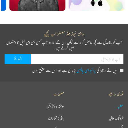
ریختہ نیوز لیٹر سبسکرائب کیجیے
آپ کو باقاعدگی سے کچھ حاصل کرنا ہے لیکن اس کے علاوہ آپ کسی بھی ای میل کا استعمال
نہیں کرتے ہیں۔
میں نے ریختہ کی
پرائیویسی پالیسی
پڑھ لی ہے اور اس سے متفق ہوں
فوری رابطے
معلومات
عطیہ
ریختہ فاؤنڈیشن
فرہنگ قافیہ
بانی : تعارف