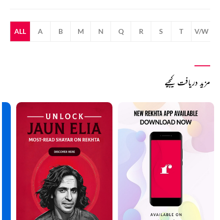
ALL
A
B
M
N
Q
R
S
T
V/W
مزید دریافت کیجیے