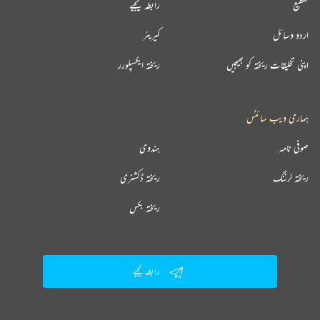
تقطیع
رابطہ کیجیے
اردو وسائل
کیریئر
اپنی تخلیقات ریختہ کو بھیجیں
ریختہ ایکسپلورر
ہماری ویب سائٹس
صوفی نامہ
ہندوی
ریختہ لرننگ
ریختہ ڈکشنری
ریختہ بکس
رابطہ کیجیے