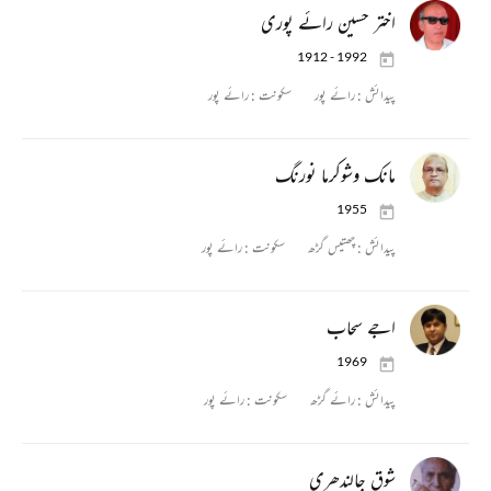
اختر حسین رائے پوری
1912 - 1992
پیدائش :
رائے پور
سکونت :
رائے پور
مانک وشوکرما نورنگ
1955
پیدائش :
چھتیس گڑھ
سکونت :
رائے پور
اجے سحاب
1969
پیدائش :
رائے گڑھ
سکونت :
رائے پور
شوق جالندھری