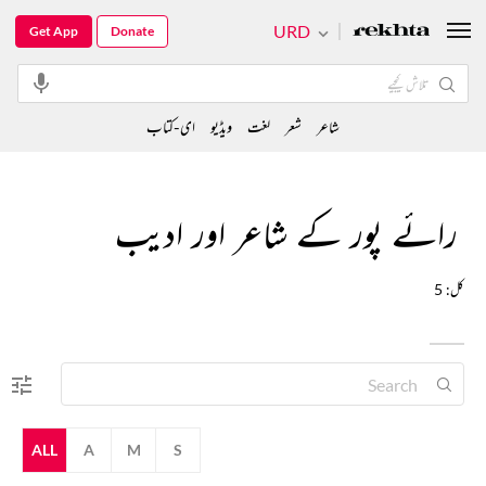
URD
Get App
Donate
شاعر
شعر
لغت
ویڈیو
ای-کتاب
رائے پور کے شاعر اور ادیب
کل: 5
ALL
A
M
S