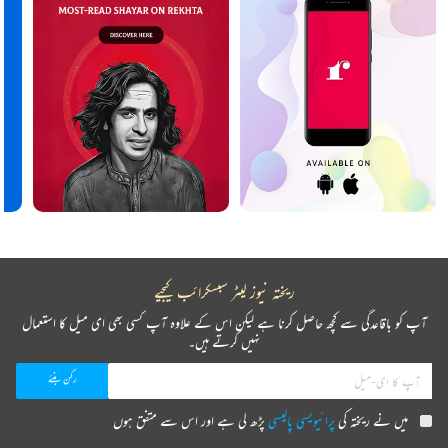
ریختہ نیوز لیٹر سبسکرائب کیجیے
آپ کو باقاعدگی سے کچھ حاصل کرنا ہے لیکن اس کے علاوہ آپ کسی بھی ای میل کا استعمال
نہیں کرتے ہیں۔
میں نے ریختہ کی
پرائیویسی پالیسی
پڑھ لی ہے اور اس سے متفق ہوں