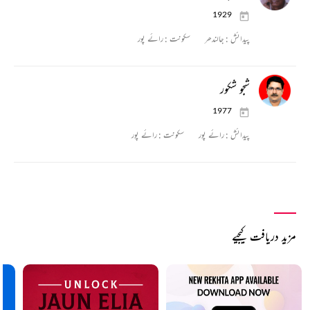
1929
پیدائش :
جالندھر
سکونت :
رائے پور
شجو شکور
1977
پیدائش :
رائے پور
سکونت :
رائے پور
مزید دریافت کیجیے