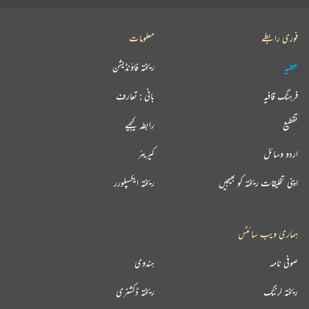
فوری رابطے
معلومات
عطیہ
ریختہ فاؤنڈیشن
فرہنگ قافیہ
بانی : تعارف
تقطیع
رابطہ کیجیے
اردو وسائل
کیریئر
اپنی تخلیقات ریختہ کو بھیجیں
ریختہ ایکسپلورر
ہماری ویب سائٹس
صوفی نامہ
ہندوی
ریختہ لرننگ
ریختہ ڈکشنری