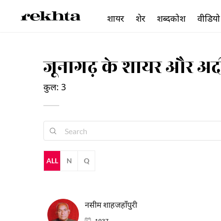
शायर
शेर
शब्दकोश
वीडियो
जूनागढ़ के शायर और अ
कुल: 3
ALL
N
Q
नसीम शाहजहाँपुरी
1937