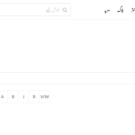
ثر
بلاگ
مزید
A
B
J
R
V/W