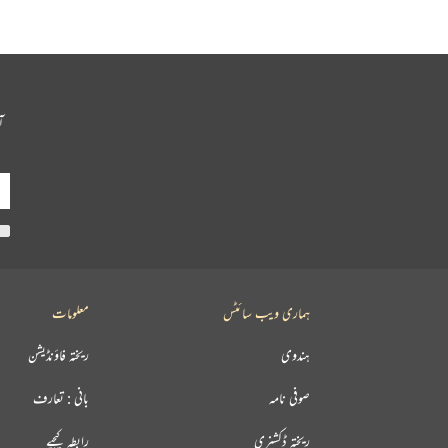
آ
ہماری ویب سائٹس
معلومات
ہندوی
ریختہ فاؤنڈیشن
صوفی نامہ
بانی : تعارف
ریختہ ڈکشنری
رابطہ کیجیے