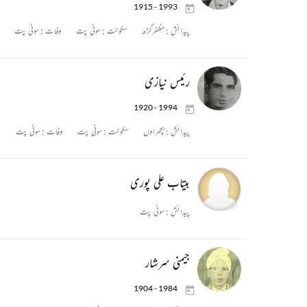
1915 - 1993
پیدائش :
مظفرگڑھ
سکونت :
سونی پت
وفات :
سونی پت
رئیس نیازی
1920 - 1994
پیدائش :
بچھراوں
سکونت :
سونی پت
وفات :
سونی پت
بیتاب علی پوری
پیدائش :
سونی پت
جیمنی سرشار
1904 - 1984