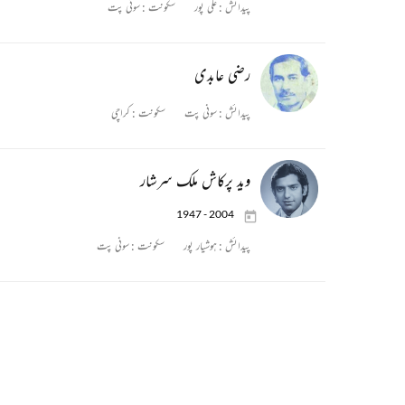
پیدائش :
علی پور
سکونت :
سونی پت
رضی عابدی
پیدائش :
سونی پت
سکونت :
کراچی
وید پرکاش ملک سرشار
1947 - 2004
پیدائش :
ہوشیار پور
سکونت :
سونی پت