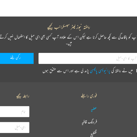
ریختہ نیوز لیٹر سبسکرائب کیجیے
پ کو باقاعدگی سے کچھ حاصل کرنا ہے لیکن اس کے علاوہ آپ کسی بھی ای میل کا استعمال نہیں کرتے
ہیں۔
میں نے ریختہ کی
پرائیویسی پالیسی
پڑھ لی ہے اور اس سے متفق ہوں
فوری رابطے
رابطہ کیجیے
عطیہ
فرہنگ قافیہ
تقطیع