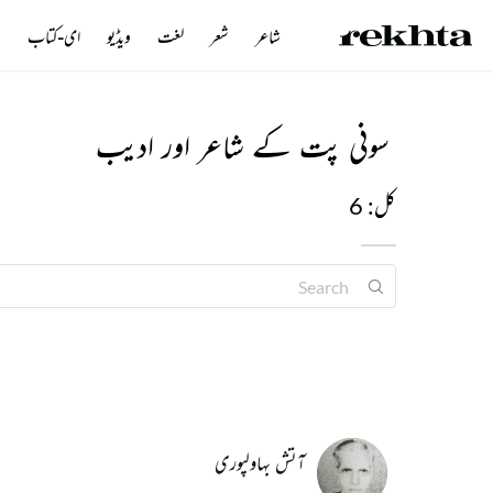
شاعر
شعر
لغت
ویڈیو
ای-کتاب
ن
سونی پت کے شاعر اور ادیب
کل: 6
آتش بہاولپوری