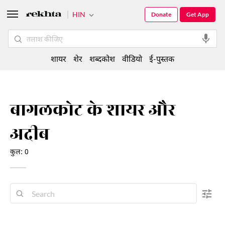
HIN
Donate
Get App
शायर
शेर
शब्दकोश
वीडियो
ई-पुस्तक
बागलकोट के शायर और
अदीब
कुल: 0