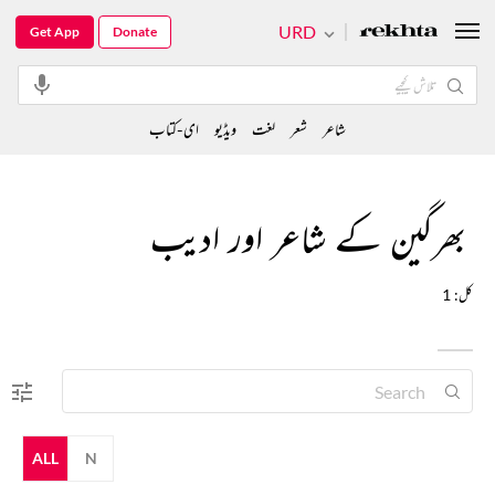
URD
Get App
Donate
شاعر
شعر
لغت
ویڈیو
ای-کتاب
بھرگین کے شاعر اور ادیب
کل: 1
ALL
N