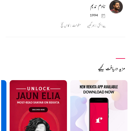
نادم ندیم
1994
پیدائش :
بھرگین
سکونت :
کاس گنج
مزید دریافت کیجیے