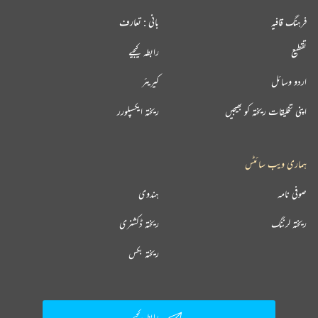
فرہنگ قافیہ
بانی : تعارف
تقطیع
رابطہ کیجیے
اردو وسائل
کیریئر
اپنی تخلیقات ریختہ کو بھیجیں
ریختہ ایکسپلورر
ہماری ویب سائٹس
صوفی نامہ
ہندوی
ریختہ لرننگ
ریختہ ڈکشنری
ریختہ بکس
رابطہ کیجیے