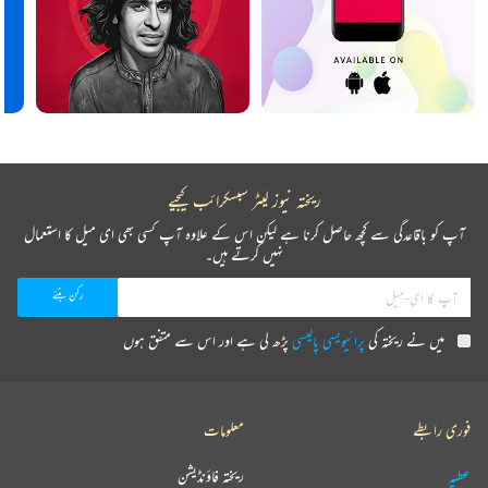
ریختہ نیوز لیٹر سبسکرائب کیجیے
آپ کو باقاعدگی سے کچھ حاصل کرنا ہے لیکن اس کے علاوہ آپ کسی بھی ای میل کا استعمال
نہیں کرتے ہیں۔
میں نے ریختہ کی
پرائیویسی پالیسی
پڑھ لی ہے اور اس سے متفق ہوں
فوری رابطے
معلومات
عطیہ
ریختہ فاؤنڈیشن