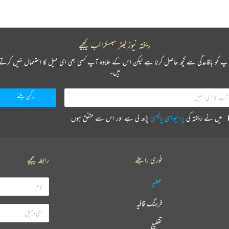
ریختہ نیوز لیٹر سبسکرائب کیجیے
پ کو باقاعدگی سے کچھ حاصل کرنا ہے لیکن اس کے علاوہ آپ کسی بھی ای میل کا استعمال نہیں کرتے
ہیں۔
میں نے ریختہ کی
پرائیویسی پالیسی
پڑھ لی ہے اور اس سے متفق ہوں
فوری رابطے
رابطہ کیجیے
عطیہ
فرہنگ قافیہ
تقطیع