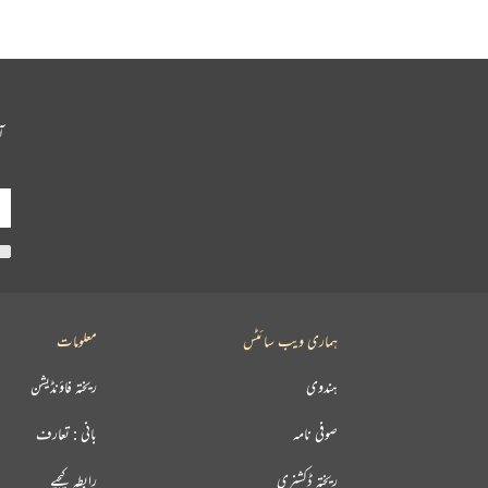
آ
ہماری ویب سائٹس
معلومات
ہندوی
ریختہ فاؤنڈیشن
صوفی نامہ
بانی : تعارف
ریختہ ڈکشنری
رابطہ کیجیے