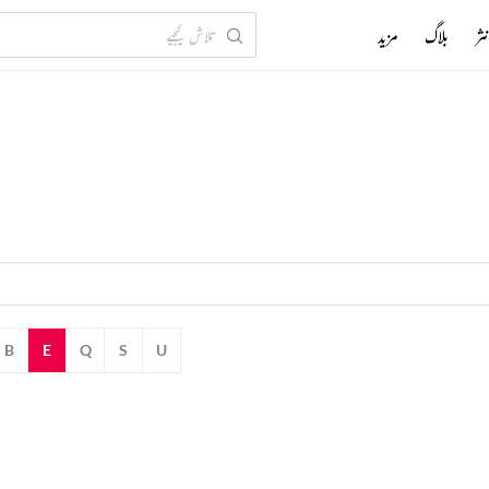
ثر
بلاگ
مزید
B
E
Q
S
U