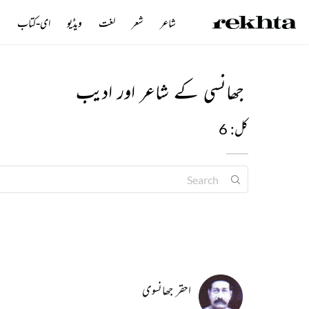
شاعر
شعر
لغت
ویڈیو
ای-کتاب
ن
جھانسی کے شاعر اور ادیب
کل: 6
احقر جھانسوی