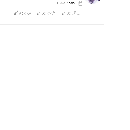
1880 - 1959
پیدائش :
جھانسی
سکونت :
جھانسی
وفات :
جھانسی