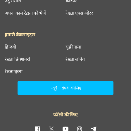
उर्दू रीसोर्स
करियर
अपना काम रेख़्ता को भेजें
रेख़्ता एक्सप्लोरर
हमारी वेबसाइट्स
हिन्दवी
सूफ़ीनामा
रेख़्ता डिक्शनरी
रेख़्ता लर्निंग
रेख़्ता बुक्स
संपर्क कीजिए
फॉलो कीजिए