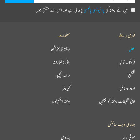
میں نے ریختہ کی
پرائیویسی پالیسی
پڑھ لی ہے اور اس سے متفق ہوں
فوری رابطے
معلومات
عطیہ
ریختہ فاؤنڈیشن
فرہنگ قافیہ
بانی : تعارف
تقطیع
رابطہ کیجیے
اردو وسائل
کیریئر
اپنی تخلیقات ریختہ کو بھیجیں
ریختہ ایکسپلورر
ہماری ویب سائٹس
صوفی نامہ
ہندوی