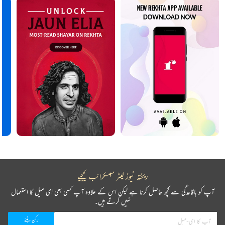
ریختہ نیوز لیٹر سبسکرائب کیجیے
آپ کو باقاعدگی سے کچھ حاصل کرنا ہے لیکن اس کے علاوہ آپ کسی بھی ای میل کا استعمال
نہیں کرتے ہیں۔