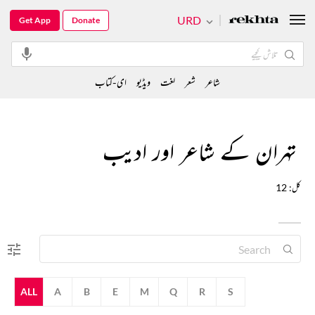
URD
Get App
Donate
شاعر
شعر
لغت
ویڈیو
ای-کتاب
تہران کے شاعر اور ادیب
کل: 12
ALL
A
B
E
M
Q
R
S