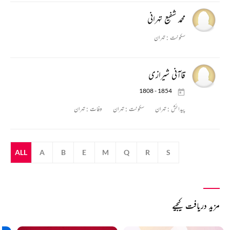
محمد شفیع تہرانی
سکونت :
تہران
قاآنی شیرازی
1808 - 1854
پیدائش :
تہران
سکونت :
تہران
وفات :
تہران
ALL
A
B
E
M
Q
R
S
مزید دریافت کیجیے