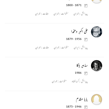
1800 - 1871
پیدائش :
تہران
سکونت :
تہران
وفات :
تہران
علی اکبر دھخدا
1879 - 1956
پیدائش :
ایران
سکونت :
تہران
وفات :
تہران
سابیر ہاکا
1986
پیدائش :
کرمانشاه
سکونت :
تہران
بابا مقدم
1875 - 1946