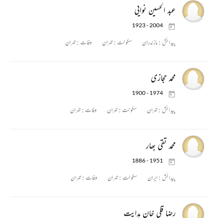
عبد الحسین نوایی
1923 - 2004
پیدائش :
مازندران
سکونت :
تہران
وفات :
تہران
محمد حجازی
1900 - 1974
پیدائش :
تہران
سکونت :
تہران
وفات :
تہران
محمد تقی بھار
1886 - 1951
پیدائش :
ایران
سکونت :
تہران
وفات :
تہران
رضا قلی خان ہدایت