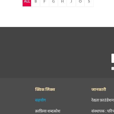
ALL
B
F
G
H
J
O
S
क्विक लिंक्स
जानकारी
सहयोग
रेख़्ता फ़ाउंडेशन
क़ाफ़िया शब्दकोश
संस्थापक : परि