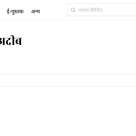
ई-पुस्तक
अन्य
 अदीब