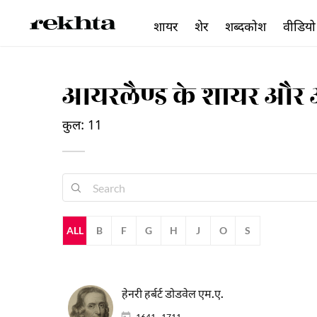
शायर
शेर
शब्दकोश
वीडियो
आयरलैण्ड के शायर और
कुल: 11
ALL
B
F
G
H
J
O
S
हेनरी हर्बर्ट डोडवेल एम.ए.
1641 - 1711