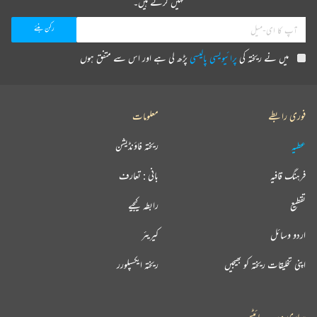
نہیں کرتے ہیں۔
میں نے ریختہ کی
پرائیویسی پالیسی
پڑھ لی ہے اور اس سے متفق ہوں
فوری رابطے
معلومات
عطیہ
ریختہ فاؤنڈیشن
فرہنگ قافیہ
بانی : تعارف
تقطیع
رابطہ کیجیے
اردو وسائل
کیریئر
اپنی تخلیقات ریختہ کو بھیجیں
ریختہ ایکسپلورر
ہماری ویب سائٹس