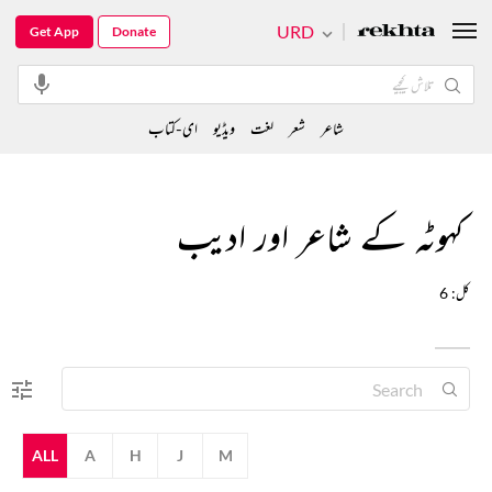
URD
Get App
Donate
شاعر
شعر
لغت
ویڈیو
ای-کتاب
کہوٹہ کے شاعر اور ادیب
کل: 6
ALL
A
H
J
M