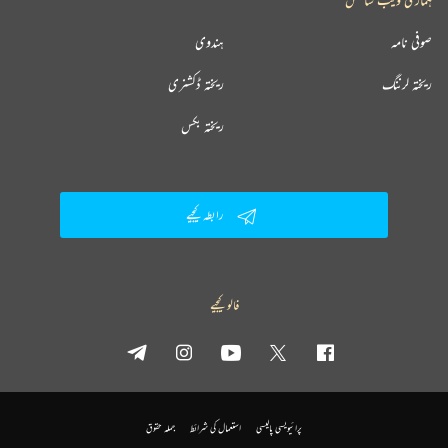
صوفی نامہ
ہندوی
ریختہ لرننگ
ریختہ ڈکشنری
ریختہ بکس
رابطہ کیجیے
فالو کیجیے
پرائیویسی پالیسی
استعمال کی شرائط
جملہ حقوق