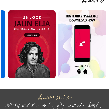
مزید دریافت کیجیے
ریختہ نیوز لیٹر سبسکرائب کیجیے
آپ کو باقاعدگی سے کچھ حاصل کرنا ہے لیکن اس کے علاوہ آپ کسی بھی ای میل کا استعمال