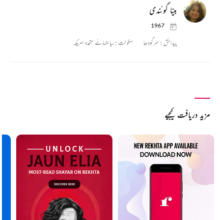
بینا گوئندی
1967
پیدائش :
سرگودھا
سکونت :
ریاستہائے متحدہ امریکہ
مزید دریافت کیجیے