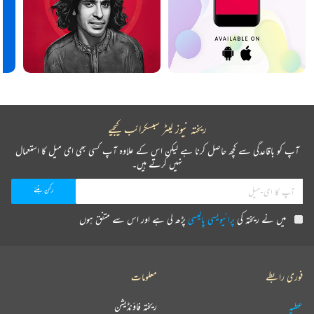
ریختہ نیوز لیٹر سبسکرائب کیجیے
آپ کو باقاعدگی سے کچھ حاصل کرنا ہے لیکن اس کے علاوہ آپ کسی بھی ای میل کا استعمال
نہیں کرتے ہیں۔
میں نے ریختہ کی
پرائیویسی پالیسی
پڑھ لی ہے اور اس سے متفق ہوں
فوری رابطے
معلومات
عطیہ
ریختہ فاؤنڈیشن