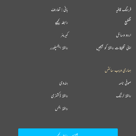
فرہنگ قافیہ
بانی : تعارف
تقطیع
رابطہ کیجیے
اردو وسائل
کیریئر
اپنی تخلیقات ریختہ کو بھیجیں
ریختہ ایکسپلورر
ہماری ویب سائٹس
صوفی نامہ
ہندوی
ریختہ لرننگ
ریختہ ڈکشنری
ریختہ بکس
رابطہ کیجیے