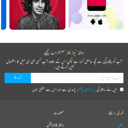
ریختہ نیوز لیٹر سبسکرائب کیجیے
آپ کو باقاعدگی سے کچھ حاصل کرنا ہے لیکن اس کے علاوہ آپ کسی بھی ای میل کا استعمال
نہیں کرتے ہیں۔
میں نے ریختہ کی
پرائیویسی پالیسی
پڑھ لی ہے اور اس سے متفق ہوں
فوری رابطے
معلومات
عطیہ
ریختہ فاؤنڈیشن