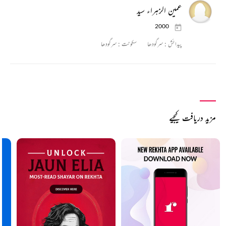
عمین الزہراء سید
2000
پیدائش :
سرگودھا
سکونت :
سرگودھا
مزید دریافت کیجیے