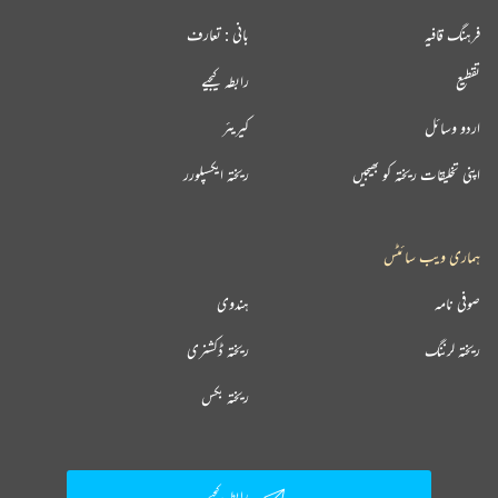
فرہنگ قافیہ
بانی : تعارف
تقطیع
رابطہ کیجیے
اردو وسائل
کیریئر
اپنی تخلیقات ریختہ کو بھیجیں
ریختہ ایکسپلورر
ہماری ویب سائٹس
صوفی نامہ
ہندوی
ریختہ لرننگ
ریختہ ڈکشنری
ریختہ بکس
رابطہ کیجیے