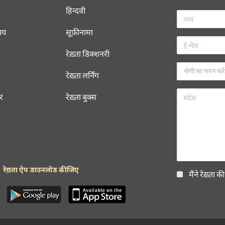
हिन्दवी
चय
सूफ़ीनामा
रेख़्ता डिक्शनरी
रेख़्ता लर्निंग
रर
रेख़्ता बुक्स
रेख़्ता ऐप डाउनलोड कीजिए
मैंने रेख़्ता क