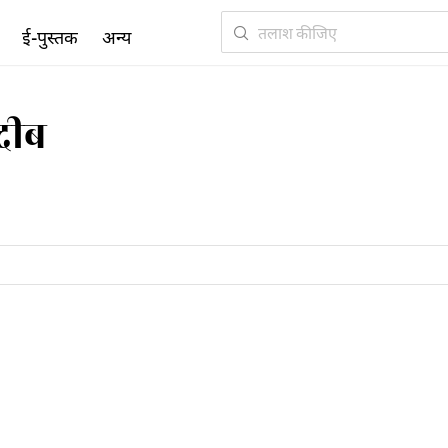
ई-पुस्तक
अन्य
दीब