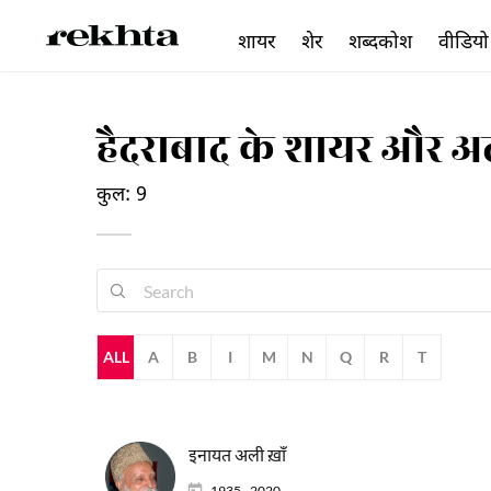
शायर
शेर
शब्दकोश
वीडियो
हैदराबाद के शायर और अ
कुल: 9
ALL
A
B
I
M
N
Q
R
T
इनायत अली ख़ाँ
1935 - 2020