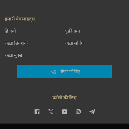
हमारी वेबसाइट्स
हिन्दवी
सूफ़ीनामा
रेख़्ता डिक्शनरी
रेख़्ता लर्निंग
रेख़्ता बुक्स
संपर्क कीजिए
फॉलो कीजिए