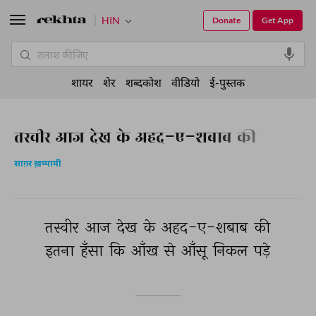
HIN
Donate
Get App
शायर
शेर
शब्दकोश
वीडियो
ई-पुस्तक
तस्वीर आज देख के अहद-ए-शबाब की
साग़र ख़य्यामी
तस्वीर 
आज 
देख 
के 
अहद-ए-शबाब 
की 
इतना 
हँसा 
कि 
आँख 
से 
आँसू 
निकल 
पड़े 