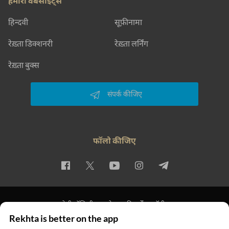
हमारी वेबसाइट्स
हिन्दवी
सूफ़ीनामा
रेख़्ता डिक्शनरी
रेख़्ता लर्निंग
रेख़्ता बुक्स
संपर्क कीजिए
फॉलो कीजिए
प्राइवेसी पॉलिसी
इस्तेमाल की शर्तें
कॉपीराइट
Rekhta is better on the app
© 2026 Rekhta™ Foundation. All rights reserved.