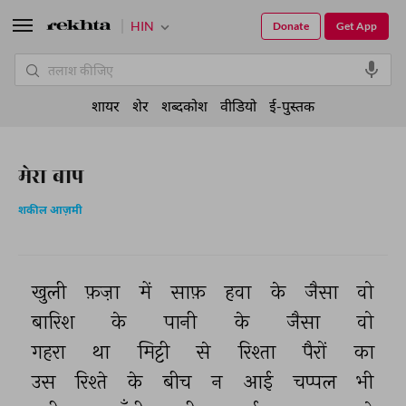
HIN
Donate
Get App
शायर
शेर
शब्दकोश
वीडियो
ई-पुस्तक
मेरा बाप
शकील आज़मी
खुली 
फ़ज़ा 
में 
साफ़ 
हवा 
के 
जैसा 
वो 
बारिश 
के 
पानी 
के 
जैसा 
वो 
गहरा 
था 
मिट्टी 
से 
रिश्ता 
पैरों 
का 
उस 
रिश्ते 
के 
बीच 
न 
आई 
चप्पल 
भी 