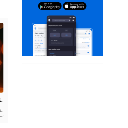
نئے
رہے