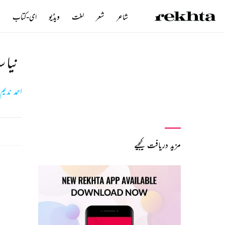
شاعر
شعر
لغت
ویڈیو
ای-کتاب
ن
نیا 
احمد ندیم
مزید دریافت کیجیے