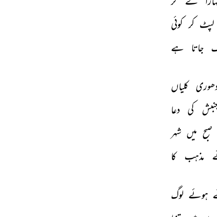
ارا 
لے 
کر 
لپٹ 
کر 
کوئی 
 
جاتا 
ہے 
دھوری 
کلیاں 
نبش 
کی 
دعا 
صبح 
میں 
شہر 
 
مذہب 
کا 
 
ہوئے 
لوگ 