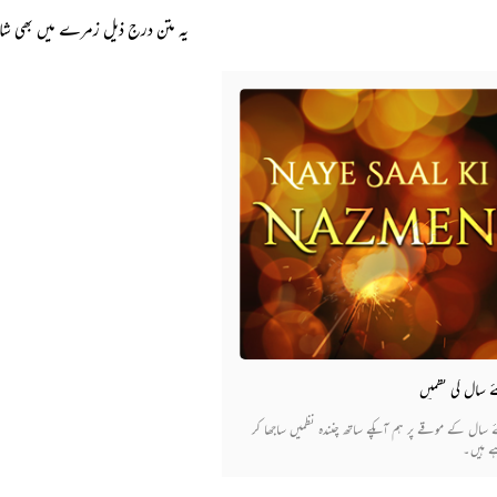
یہ متن درج ذیل زمرے میں بھی ش
 سال کی نظمیں
نئے سال کے موقے پر ہم آپکے ساتھ چنندہ نظمیں ساجھا کر
 ہیں۔