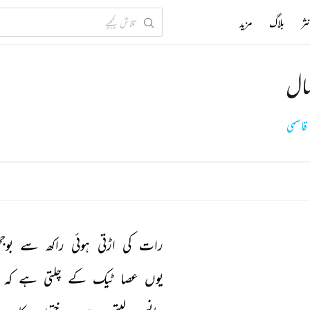
ثر
بلاگ
مزید
سال
 قاسمی
رات 
کی 
اڑتی 
ہوئی 
راکھ 
سے 
بوج
یوں 
عصا 
ٹیک 
کے 
چلتی 
ہے 
کہ 