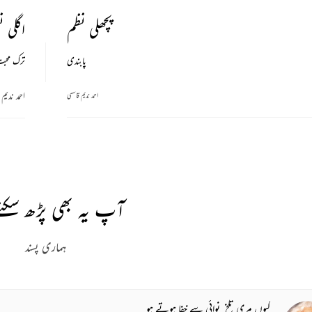
پچھلی نظم
اگلی ن
پابندی
ترک محب
احمد ندیم
احمد ندیم قاسمی
آپ یہ بھی پڑھ سکتے
ہماری پسند
کیوں مری تلخ_نوائی سے خفا ہوتے ہو