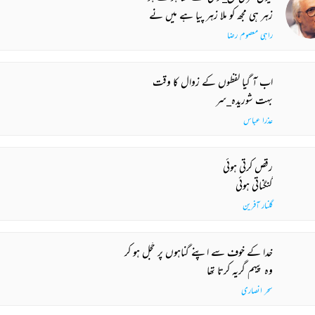
زہر ہی مجھ کو ملا زہر پیا ہے میں نے
راہی معصوم رضا
اب آ گیا لفظوں کے زوال کا وقت
بہت شوریدہ_سر
عذرا عباس
رقص کرتی ہوئی
گنگناتی ہوئی
گلنار آفرین
خدا کے خوف سے اپنے گناہوں پر خجل ہو کر
وہ پیہم گریہ کرتا تھا
سحر انصاری