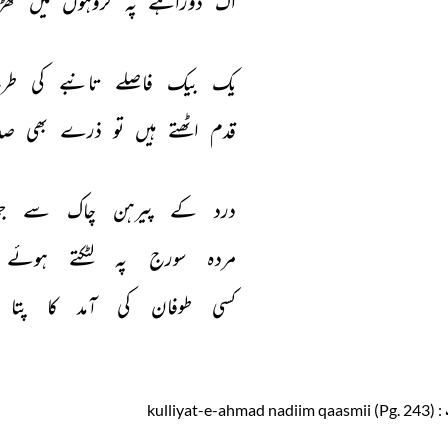
اک 
دوراہے 
پہ 
گروہوں 
میں 
کھ
یک 
بیک 
فاصلے 
تانبے 
کی 
طر
قدم 
اٹھتے 
ہیں 
تو 
ذرے 
بھی 
صدا
درد 
کے 
پیرہن 
چاک 
سے 
جھ
مردہ 
سورج 
پہ 
لٹکتے 
ہوئے 
کسی 
طوفان 
کی 
آمد 
کا 
پتا 
: kulliyat-e-ahmad nadiim qaasmii (Pg. 243)