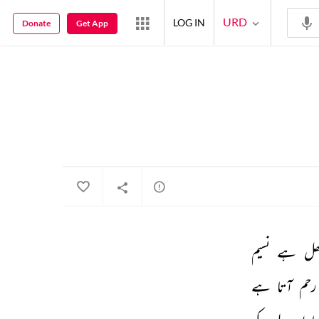
URD
LOG IN
Donate
Get App
ھل 
ہے 
نسیم 
رحم 
آتا 
ہے 