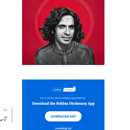
مأخذ :
کتاب