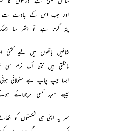
سانس 
لیتی 
ہے 
درختوں 
کا 
سہ
اور 
جب 
اس 
کے 
لبادے 
سے 
پتہ 
گرتا 
ہے 
تو 
پتھر 
سا 
لڑھک
شاخیں 
ہاتھوں 
میں 
لیے 
کتنی 
ا
مانگتی 
ہیں 
فقط 
اک 
نرم 
سی 
ج
ایسا 
چپ 
چاپ 
ہے 
سنولائی 
ہوئی 
جیسے 
معبد 
کسی 
مرجھائے 
ہوئے
سر 
پہ 
اپنی 
ہی 
شکستوں 
کو 
اٹھائے