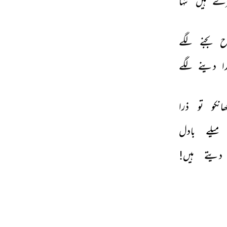
ڑے 
ہیں 
تنہا 
ح 
بجنے 
لگے 
 
دینے 
لگے 
انکو 
تو 
ذرا 
میلے 
بادل 
دیتے 
ہیں! 