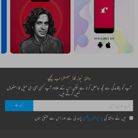
ریختہ نیوز لیٹر سبسکرائب کیجیے
آپ کو باقاعدگی سے کچھ حاصل کرنا ہے لیکن اس کے علاوہ آپ کسی بھی ای میل کا استعمال
نہیں کرتے ہیں۔
میں نے ریختہ کی
پرائیویسی پالیسی
پڑھ لی ہے اور اس سے متفق ہوں