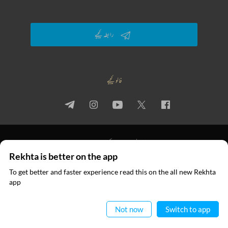
رابطہ کیجیے
فالو کیجیے
پرائیویسی پالیسی
استعمال کی شرائط
جملہ حقوق
Rekhta is better on the app
© 2026 Rekhta™ Foundation. All rights reserved.
To get better and faster experience read this on the all new Rekhta
ایپ میں
app
پڑھیے
Not now
Switch to app