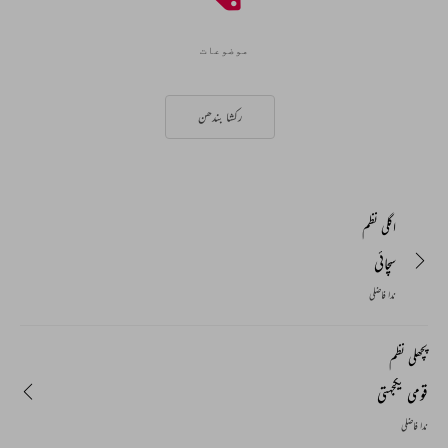
موضوعات
رکشا بندھن
اگلی نظم
سچائی
ندا فاضلی
پچھلی نظم
قومی یکجہتی
ندا فاضلی