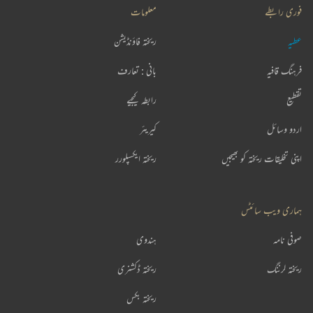
فوری رابطے
معلومات
عطیہ
ریختہ فاؤنڈیشن
فرہنگ قافیہ
بانی : تعارف
تقطیع
رابطہ کیجیے
اردو وسائل
کیریئر
اپنی تخلیقات ریختہ کو بھیجیں
ریختہ ایکسپلورر
ہماری ویب سائٹس
صوفی نامہ
ہندوی
ریختہ لرننگ
ریختہ ڈکشنری
ریختہ بکس