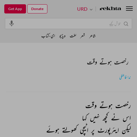
URD
Get App
Donate
شاعر
شعر
لغت
ویڈیو
ای-کتاب
رخصت ہوتے وقت
ندا فاضلی
رخصت 
ہوتے 
وقت 
اس 
نے 
کچھ 
نہیں 
کہا 
لیکن 
ایئرپورٹ 
پر 
اٹیچی 
کھولتے 
ہوئے 