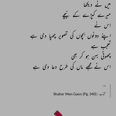
میں 
نے 
دیکھا 
میرے 
کپڑے 
کے 
نیچے 
اس 
نے 
اپنے 
دونوں 
بچوں 
کی 
تصویر 
چھپا 
دی 
ہے 
تعجب 
ہے 
چھوٹی 
بہن 
ہو 
کر 
بھی 
اس 
نے 
مجھے 
ماں 
کی 
طرح 
دعا 
دی 
ہے 
مأخذ :
کتاب
: Shaher Men Gaon (Pg. 340)