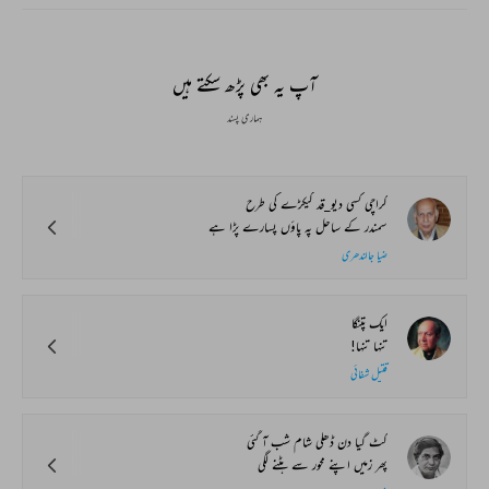
آپ یہ بھی پڑھ سکتے ہیں
ہماری پسند
کراچی کسی دیو_قد کیکڑے کی طرح
سمندر کے ساحل پہ پاؤں پسارے پڑا ہے
ضیا جالندھری
ایک پتنگا
تنہا تنہا!
قتیل شفائی
کٹ گیا دن ڈھلی شام شب آ گئی
پھر زمیں اپنے محور سے ہٹنے لگی