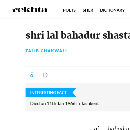
POETS
SHER
DICTIONARY
shri lal bahadur shas
TALIB CHAKWALI
INTERESTING FACT
Died on 11th Jan 1966 in Tashkent
ai 
bahādur