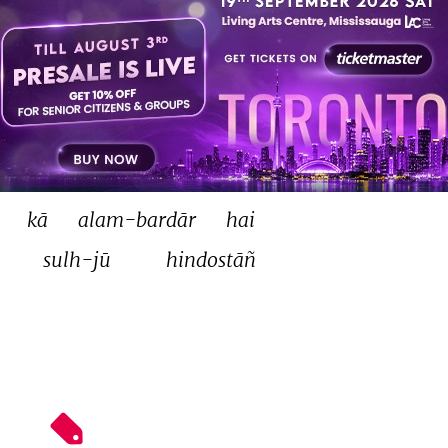
īd 
kā 
raushan 
hai 
naam 
ke 
bhī 
ruk 
saktā 
nahīñ 
kā 
kārvāñ 
tez-gām 
is 
qāfile 
kā 
rahnumā 
mīr-e-kārvāñ 
 
kā 
alam-bardār 
hai 
sulh-jū 
hindostāñ 