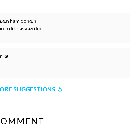
aa.e.n ham dono.n
u.n dil-navaazii kii
n ke
ORE SUGGESTIONS
COMMENT