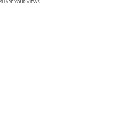
SHARE YOUR VIEWS
CANCEL
COMME
SUBSCRIBE TO REKHTA NEWSLETTER
Subscribe to Rekhta Newsletter to get all the latest updates