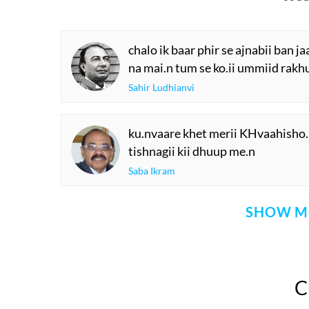
chalo ik baar phir se ajnabii ban j
na mai.n tum se ko.ii ummiid rakhu
Sahir Ludhianvi
ku.nvaare khet merii KHvaahisho.
tishnagii kii dhuup me.n
Saba Ikram
SHOW M