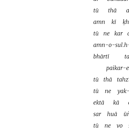
tū 
thā 
a
amn 
kī 
ḳh
tū 
ne 
kar 
amn-o-sul.h
bhārtī 
t
paikar-e
tū 
thā 
tahz
tū 
ne 
yak-
ektā 
kā 
sar 
huā 
ū
tū 
ne 
vo 