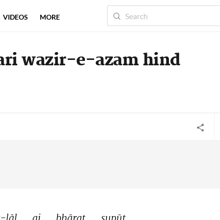
VIDEOS
MORE
tari wazir-e-azam hind
-lāl 
ai 
bhārat 
supūt 