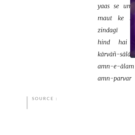
yaas 
se 
umm
maut 
ke 
ro
zindagī 
hind 
hai 
kārvāñ-sālār 
amn-e-ālam
amn-parvar 
SOURCE :