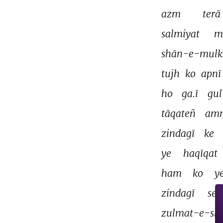
azm 
terā 
salmiyat 
m
shān-e-mulk
tujh 
ko 
apnī
ho 
ga.ī 
gul
tāqateñ 
am
zindagī 
ke 
ye 
haqīqat 
ham 
ko 
ye
zindagī 
se 
zulmat-e-sha