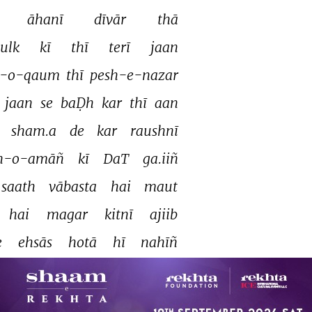
āhanī 
dīvār 
thā 
ulk 
kī 
thī 
terī 
jaan 
-o-qaum 
thī 
pesh-e-nazar 
 
jaan 
se 
baḌh 
kar 
thī 
aan 
 
sham.a 
de 
kar 
raushnī 
n-o-amāñ 
kī 
DaT 
ga.iiñ 
saath 
vābasta 
hai 
maut 
hai 
magar 
kitnī 
ajiib 
 
ehsās 
hotā 
hī 
nahīñ 
maut 
hai 
utnī 
qarīb 
b 
se 
sahar 
kī 
dilkashī 