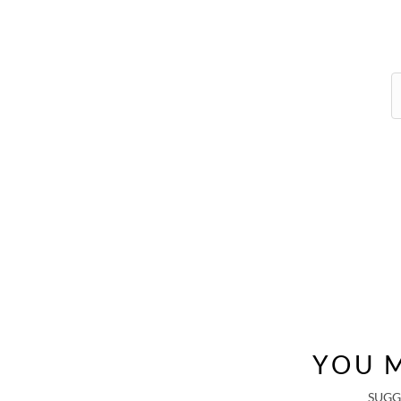
YOU M
SUGG