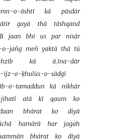
mn-o-āshtī 
kā 
pāsdār 
ātir 
gayā 
thā 
tāshqand 
dī 
jaan 
bhī 
us 
par 
nisār 
-o-jañg 
meñ 
yaktā 
thā 
tū 
ahzīb 
kā 
ā.īna-dār 
-ijz-o-ḳhulūs-o-sādgī 
īb-o-tamaddun 
kā 
nikhār 
jihatī 
atā 
kī 
qaum 
ko 
daan 
bhārat 
ko 
diyā 
ñchā 
hamārā 
har 
jagah 
sammān 
bhārat 
ko 
diyā 