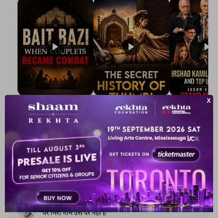
The Urdu Game That
The Secret History of
Irshad Kamil, B
Gave Us Antakshari |
Thumri: From
Kazmi and Top
Bait Bazi Explained
Lucknow’s Courts to
Poets Live at t
Global Stages
e-Rekhta Lond
Mushaira
आप ये भी पढ़ सकते हैं
हमारी पसंद
मिरी क़ब्र पर एक कतबा तो है
पर मिरा नाम उस पर नहीं है