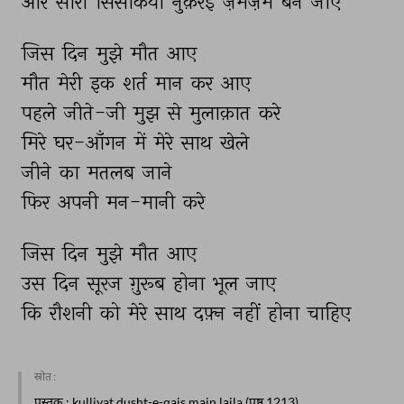
और 
सारी 
सिसकियाँ 
नुक़रई 
ज़मज़मे 
बन 
जाएँ 
जिस 
दिन 
मुझे 
मौत 
आए 
मौत 
मेरी 
इक 
शर्त 
मान 
कर 
आए 
पहले 
जीते-जी 
मुझ 
से 
मुलाक़ात 
करे 
मिरे 
घर-आँगन 
में 
मेरे 
साथ 
खेले 
जीने 
का 
मतलब 
जाने 
फिर 
अपनी 
मन-मानी 
करे 
जिस 
दिन 
मुझे 
मौत 
आए 
उस 
दिन 
सूरज 
ग़ुरूब 
होना 
भूल 
जाए 
कि 
रौशनी 
को 
मेरे 
साथ 
दफ़्न 
नहीं 
होना 
चाहिए 
स्रोत :
पुस्तक
: kulliyat dusht-e-qais main laila (पृष्ठ 1213)