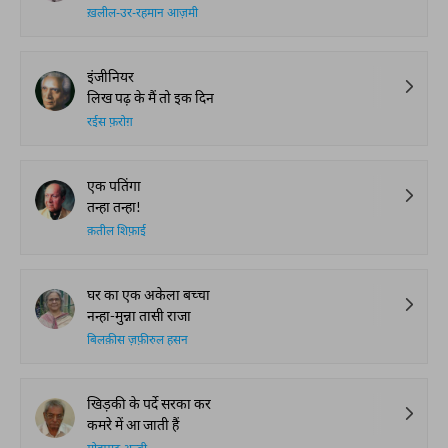
ख़लील-उर-रहमान आज़मी
इंजीनियर
लिख पढ़ के मैं तो इक दिन
रईस फ़रोग़
एक पतिंगा
तन्हा तन्हा!
क़तील शिफ़ाई
घर का एक अकेला बच्चा
नन्हा-मुन्ना तासी राजा
बिलक़ीस ज़फ़ीरुल हसन
खिड़की के पर्दे सरका कर
कमरे में आ जाती हैं