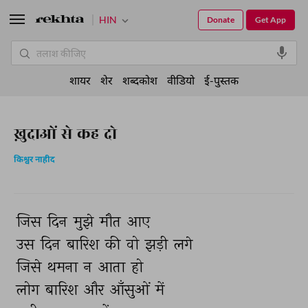
HIN
Donate
Get App
शायर
शेर
शब्दकोश
वीडियो
ई-पुस्तक
ख़ुदाओं से कह दो
किश्वर नाहीद
जिस 
दिन 
मुझे 
मौत 
आए 
उस 
दिन 
बारिश 
की 
वो 
झड़ी 
लगे 
जिसे 
थमना 
न 
आता 
हो 
लोग 
बारिश 
और 
आँसुओं 
में 