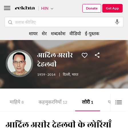
HIN
Donate
Get App
शायर
शेर
शब्दकोश
वीडियो
ई-पुस्तक
आदिल असीर
देहलवी
1959 - 2014
|
दिल्ली
,
भारत
माहिये
कह मुकरनियाँ
लोरी
पहेली
8
12
1
5
आदिल असीर देहलवी के लोरियाँ