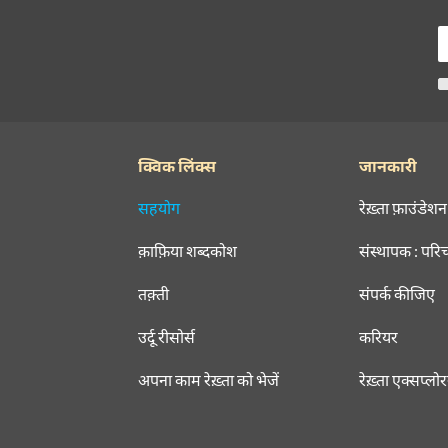
क्विक लिंक्स
जानकारी
सहयोग
रेख़्ता फ़ाउंडेशन
क़ाफ़िया शब्दकोश
संस्थापक : परि
तक़्ती
संपर्क कीजिए
उर्दू रीसोर्स
करियर
अपना काम रेख़्ता को भेजें
रेख़्ता एक्सप्लो