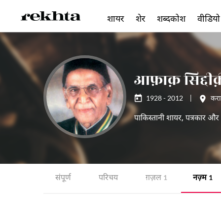
शायर
शेर
शब्दकोश
वीडियो
आफ़ाक़ सिद्दी
1928 - 2012
|
करा
पाकिस्तानी शायर, पत्रकार और 
संपूर्ण
परिचय
ग़ज़ल
नज़्म
1
1