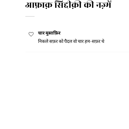
आफ़ाक़ सिद्दीक़ी की नज़्में
चार मुसाफ़िर
निकले सफ़र को पैदल वो चार हम-सफ़र थे