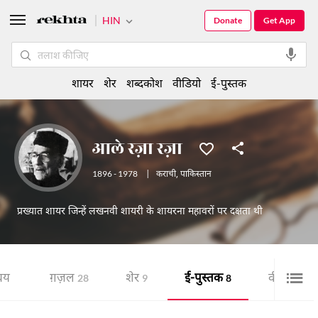
HIN
Donate
Get App
शायर
शेर
शब्दकोश
वीडियो
ई-पुस्तक
आले रज़ा रज़ा
1896 - 1978
|
कराची
,
पाकिस्तान
प्रख्यात शायर जिन्हें लखनवी शायरी के शायरना महावरों पर दक्षता थी
चय
ग़ज़ल
शेर
ई-पुस्तक
वीडियो
28
9
8
4