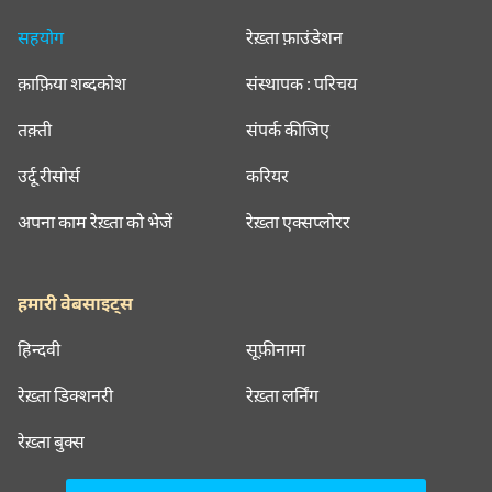
सहयोग
रेख़्ता फ़ाउंडेशन
क़ाफ़िया शब्दकोश
संस्थापक : परिचय
तक़्ती
संपर्क कीजिए
उर्दू रीसोर्स
करियर
अपना काम रेख़्ता को भेजें
रेख़्ता एक्सप्लोरर
हमारी वेबसाइट्स
हिन्दवी
सूफ़ीनामा
रेख़्ता डिक्शनरी
रेख़्ता लर्निंग
रेख़्ता बुक्स