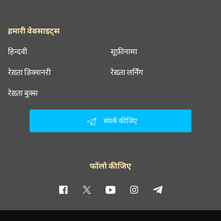
हमारी वेबसाइट्स
हिन्दवी
सूफ़ीनामा
रेख़्ता डिक्शनरी
रेख़्ता लर्निंग
रेख़्ता बुक्स
संपर्क कीजिए
फॉलो कीजिए