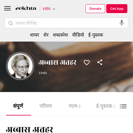
HIN
Donate
Get App
शायर
शेर
शब्दकोश
वीडियो
ई-पुस्तक
अब्बास अतहर
1940
संपूर्ण
परिचय
नज़्म
ई-पुस्तक
5
2
अब्बास अतहर