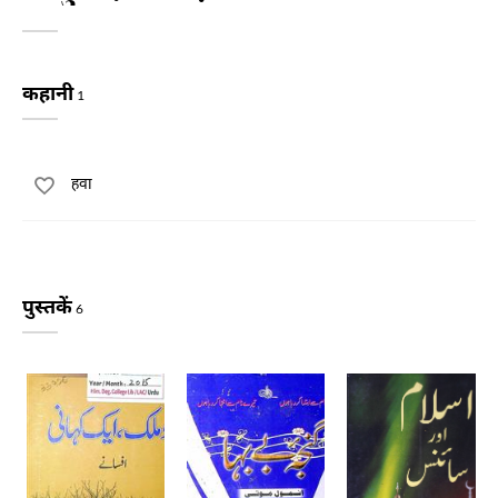
कहानी
1
हवा
पुस्तकें
6