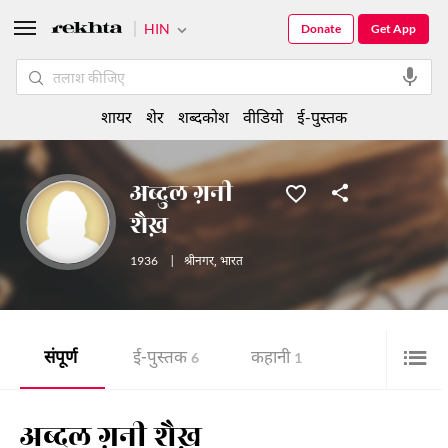
HIN
Donate
Get App
शायर
शेर
शब्दकोश
वीडियो
ई-पुस्तक
अब्दुल ग़नी
शैख़
1936
|
श्रीनगर
,
भारत
संपूर्ण
ई-पुस्तक
कहानी
6
1
अब्दुल ग़नी शैख़