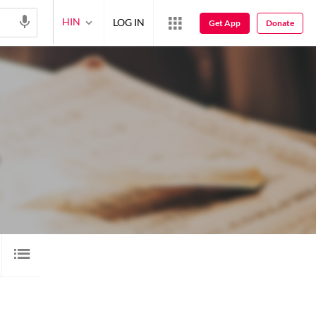
HIN
LOG IN
Get App
Donate