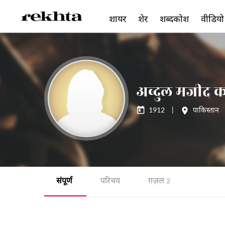
शायर
शेर
शब्दकोश
वीडियो
अब्दुल मजीद क
1912
|
पाकिस्तान
संपूर्ण
परिचय
ग़ज़ल
2