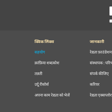
क्विक लिंक्स
जानकारी
सहयोग
रेख़्ता फ़ाउंडेशन
क़ाफ़िया शब्दकोश
संस्थापक : परि
तक़्ती
संपर्क कीजिए
उर्दू रीसोर्स
करियर
अपना काम रेख़्ता को भेजें
रेख़्ता एक्सप्लो