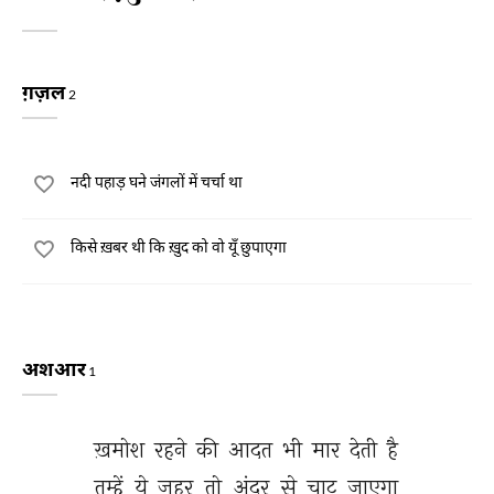
ग़ज़ल
2
नदी पहाड़ घने जंगलों में चर्चा था
किसे ख़बर थी कि ख़ुद को वो यूँ छुपाएगा
अशआर
1
ख़मोश 
रहने 
की 
आदत 
भी 
मार 
देती 
है 
तुम्हें 
ये 
ज़हर 
तो 
अंदर 
से 
चाट 
जाएगा 