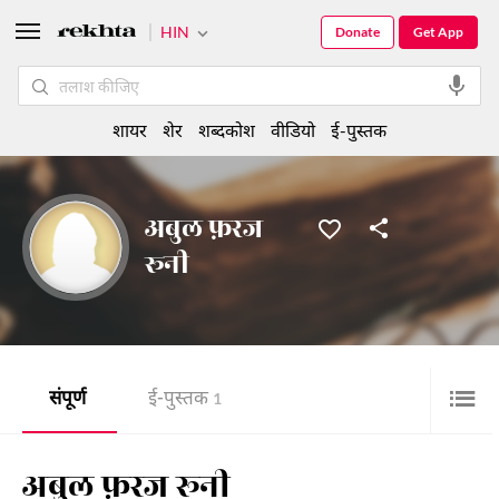
HIN
Donate
Get App
शायर
शेर
शब्दकोश
वीडियो
ई-पुस्तक
अबुल फ़रज
रूनी
संपूर्ण
ई-पुस्तक
1
अबुल फ़रज रूनी