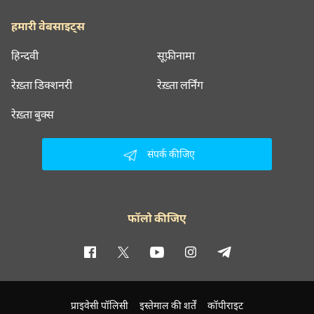
हमारी वेबसाइट्स
हिन्दवी
सूफ़ीनामा
रेख़्ता डिक्शनरी
रेख़्ता लर्निंग
रेख़्ता बुक्स
संपर्क कीजिए
फॉलो कीजिए
प्राइवेसी पॉलिसी
इस्तेमाल की शर्तें
कॉपीराइट