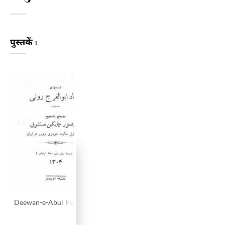
पुस्तकें
1
Deewan-e-Abul Faraj Rooni