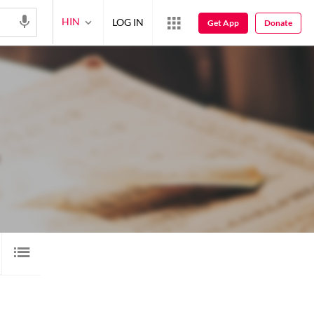
HIN
LOG IN
Get App
Donate