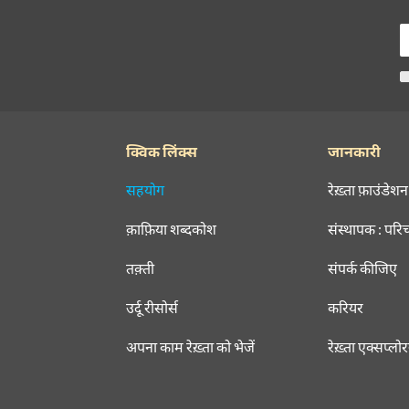
क्विक लिंक्स
जानकारी
सहयोग
रेख़्ता फ़ाउंडेशन
क़ाफ़िया शब्दकोश
संस्थापक : परि
तक़्ती
संपर्क कीजिए
उर्दू रीसोर्स
करियर
अपना काम रेख़्ता को भेजें
रेख़्ता एक्सप्लो