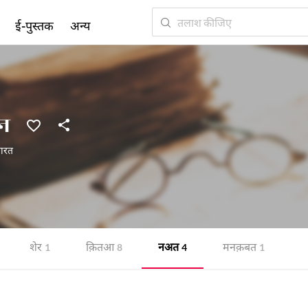
ई-पुस्तक
अन्य
न
ारत
शेर
क़ितआ
नअत
मनक़बत
1
8
4
1