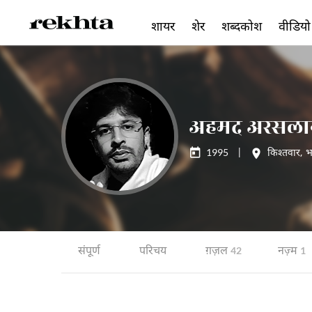
शायर
शेर
शब्दकोश
वीडियो
अहमद अरसला
1995
|
किश्तवार
,
भ
संपूर्ण
परिचय
ग़ज़ल
नज़्म
42
1