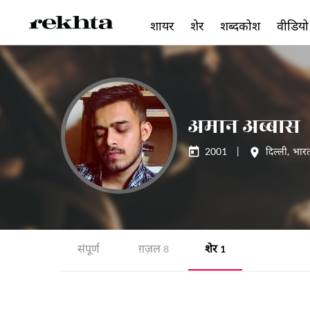
शायर
शेर
शब्दकोश
वीडियो
अमान अब्बास
2001
|
दिल्ली
,
भार
संपूर्ण
ग़ज़ल
शेर
8
1