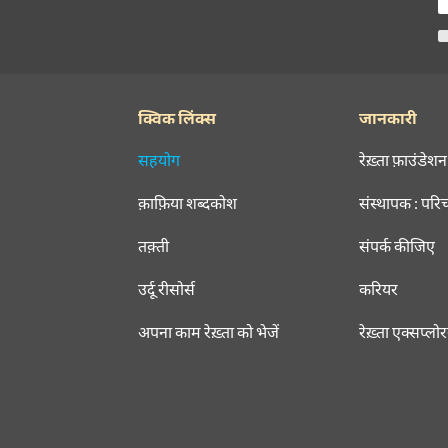
क्विक लिंक्स
जानकारी
सहयोग
रेख़्ता फ़ाउंडेशन
क़ाफ़िया शब्दकोश
संस्थापक : परि
तक़्ती
संपर्क कीजिए
उर्दू रीसोर्स
करियर
अपना काम रेख़्ता को भेजें
रेख़्ता एक्सप्लो