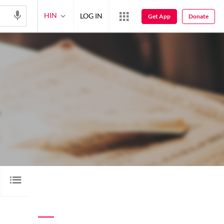
HIN
LOG IN
Get App
Donate