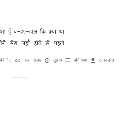
हता 
हूँ 
ब-हर-हाल 
कि 
क्या 
था 
िरी 
मेरा 
जहाँ 
होने 
से 
पहले 
 कीजिए
ग़ज़ल देखिए
सुझाव
प्रतिक्रिया
डाउनलोड