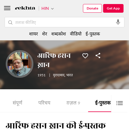
HIN
Donate
Get App
शायर
शेर
शब्दकोश
वीडियो
ई-पुस्तक
आरिफ हसन
ख़ान
1951
|
मुरादाबाद
,
भारत
संपूर्ण
परिचय
ग़ज़ल
ई-पुस्तक
9
80
आरिफ हसन ख़ान की ई-पुस्तक