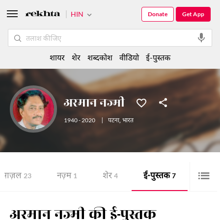
HIN
Donate
Get App
शायर
शेर
शब्दकोश
वीडियो
ई-पुस्तक
अरमान नज्मी
1940 - 2020
|
पटना
,
भारत
ग़ज़ल
नज़्म
शेर
ई-पुस्तक
23
1
4
7
अरमान नज्मी की ई-पुस्तक