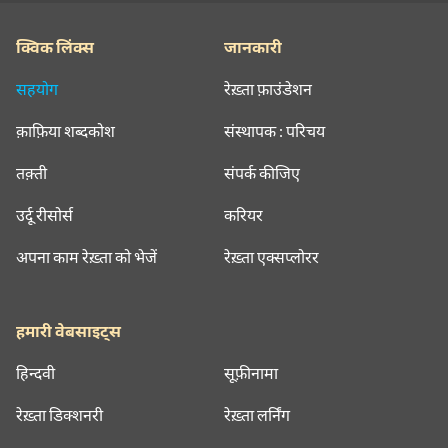
क्विक लिंक्स
जानकारी
सहयोग
रेख़्ता फ़ाउंडेशन
क़ाफ़िया शब्दकोश
संस्थापक : परिचय
तक़्ती
संपर्क कीजिए
उर्दू रीसोर्स
करियर
अपना काम रेख़्ता को भेजें
रेख़्ता एक्सप्लोरर
हमारी वेबसाइट्स
हिन्दवी
सूफ़ीनामा
रेख़्ता डिक्शनरी
रेख़्ता लर्निंग