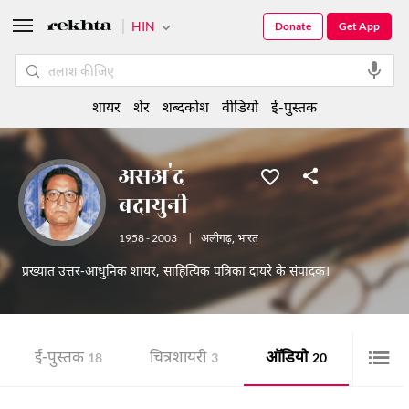
HIN
Donate
Get App
शायर
शेर
शब्दकोश
वीडियो
ई-पुस्तक
असअ'द
बदायुनी
1958 - 2003
|
अलीगढ़
,
भारत
प्रख्यात उत्तर-आधुनिक शायर, साहित्यिक पत्रिका दायरे के संपादक।
ई-पुस्तक
चित्र शायरी
ऑडियो
18
3
20