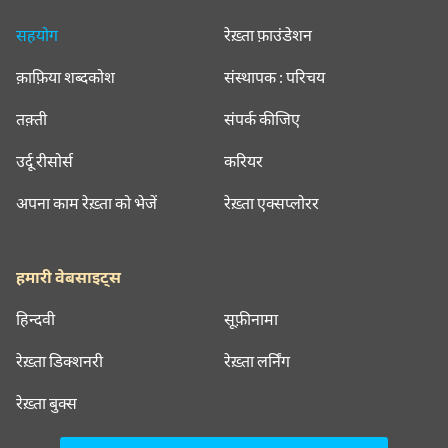
सहयोग
रेख़्ता फ़ाउंडेशन
क़ाफ़िया शब्दकोश
संस्थापक : परिचय
तक़्ती
संपर्क कीजिए
उर्दू रीसोर्स
करियर
अपना काम रेख़्ता को भेजें
रेख़्ता एक्सप्लोरर
हमारी वेबसाइट्स
हिन्दवी
सूफ़ीनामा
रेख़्ता डिक्शनरी
रेख़्ता लर्निंग
रेख़्ता बुक्स