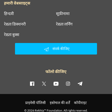
हमारी वेबसाइट्स
हिन्दवी
सूफ़ीनामा
रेख़्ता डिक्शनरी
रेख़्ता लर्निंग
रेख़्ता बुक्स
संपर्क कीजिए
फॉलो कीजिए
प्राइवेसी पॉलिसी
इस्तेमाल की शर्तें
कॉपीराइट
© 2026 Rekhta™ Foundation. All rights reserved.