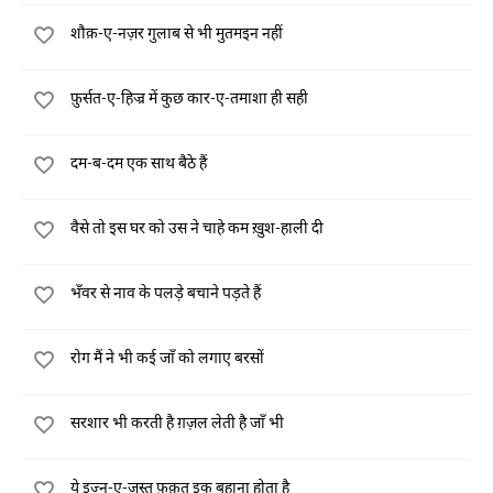
शौक़-ए-नज़र गुलाब से भी मुतमइन नहीं
फ़ुर्सत-ए-हिज्र में कुछ कार-ए-तमाशा ही सही
दम-ब-दम एक साथ बैठे हैं
वैसे तो इस घर को उस ने चाहे कम ख़ुश-हाली दी
भँवर से नाव के पलड़े बचाने पड़ते हैं
रोग मैं ने भी कई जाँ को लगाए बरसों
सरशार भी करती है ग़ज़ल लेती है जाँ भी
ये इज़्न-ए-जस्त फ़क़त इक बहाना होता है