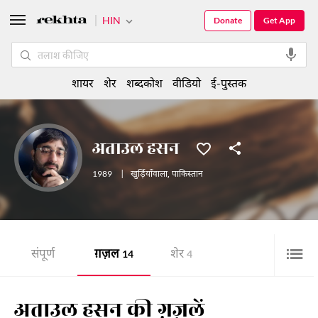
HIN
Donate
Get App
शायर
शेर
शब्दकोश
वीडियो
ई-पुस्तक
अताउल हसन
1989
|
खुर्ड़ियाँवाला
,
पाकिस्तान
संपूर्ण
ग़ज़ल
शेर
14
4
अताउल हसन की ग़ज़लें