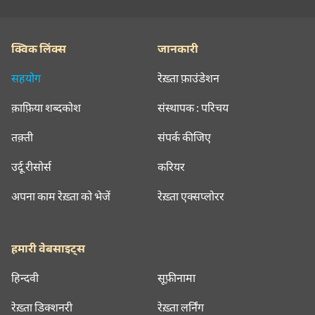
क्विक लिंक्स
जानकारी
सहयोग
रेख़्ता फ़ाउंडेशन
क़ाफ़िया शब्दकोश
संस्थापक : परिचय
तक़्ती
संपर्क कीजिए
उर्दू रीसोर्स
करियर
अपना काम रेख़्ता को भेजें
रेख़्ता एक्सप्लोरर
हमारी वेबसाइट्स
हिन्दवी
सूफ़ीनामा
रेख़्ता डिक्शनरी
रेख़्ता लर्निंग