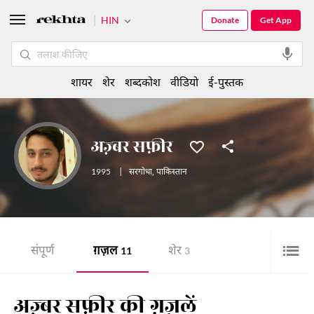
HIN
Donate
Get App
शायर
शेर
शब्दकोश
वीडियो
ई-पुस्तक
अज़्बर सफ़ीर
1995
|
सरगोधा
,
पाकिस्तान
संपूर्ण
ग़ज़ल
शेर
11
3
अज़्बर सफ़ीर की ग़ज़लें