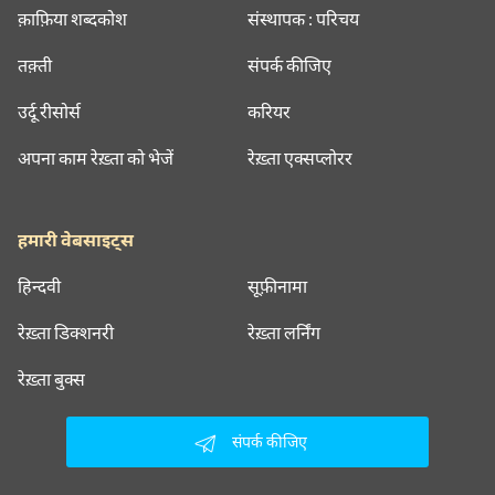
क़ाफ़िया शब्दकोश
संस्थापक : परिचय
तक़्ती
संपर्क कीजिए
उर्दू रीसोर्स
करियर
अपना काम रेख़्ता को भेजें
रेख़्ता एक्सप्लोरर
हमारी वेबसाइट्स
हिन्दवी
सूफ़ीनामा
रेख़्ता डिक्शनरी
रेख़्ता लर्निंग
रेख़्ता बुक्स
संपर्क कीजिए